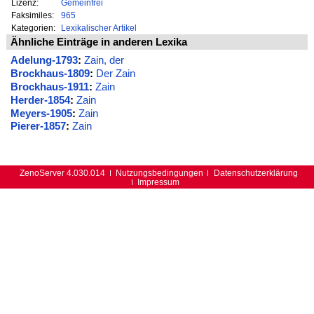
Lizenz:
Gemeinfrei
Faksimiles:
965
Kategorien:
Lexikalischer Artikel
Ähnliche Einträge in anderen Lexika
Adelung-1793
:
Zain, der
Brockhaus-1809
:
Der Zain
Brockhaus-1911
:
Zain
Herder-1854
:
Zain
Meyers-1905
:
Zain
Pierer-1857
:
Zain
ZenoServer 4.030.014
Nutzungsbedingungen
Datenschutzerklärung
Impressum