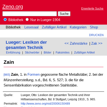
Zeno.org
Erweiterte Suche
Bibliothek
Nur in Lueger-1904
Bibliothek
Lesesaal
Zufälliger Artikel
Kategorien
Shop
DRUCKEN
Lueger: Lexikon der
<< Zahnstärke
|
Zak >>
gesamten Technik
Einführung
|
Stichwörter
|
Bilder
|
Faksimiles
|
Zufälliger Artikel
Zain
Zain
, 1. in
Formen
gegossene flache Metallstäbe; 2. bei der
[965]
Münzenherstellung
, s.d., Bd. 6, S. 527; 3. die für die
Sensenfabrikation vorgeschnittenen Stahlstäbe.
Quelle:
Lueger, Otto: Lexikon der gesamten Technik und ihrer
Hilfswissenschaften, Bd. 8 Stuttgart, Leipzig 1910., S. 965.
Permalink:
http://www.zeno.org/nid/20006150489