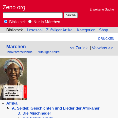
Zeno.org
Erweiterte Suche
Bibliothek
Nur in Märchen
Bibliothek
Lesesaal
Zufälliger Artikel
Kategorien
Shop
DRUCKEN
Märchen
<< Zurück
|
Vorwärts >>
Inhaltsverzeichnis
|
Zufälliger Artikel
Afrika
A. Seidel: Geschichten und Lieder der Afrikaner
D. Die Mischneger