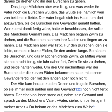
daraus zu drehen und ihn den Burschen zu geben.
Das junge Mädchen aber war listig, und was weder ihr
Vater noch die Burschen wußten, das wußte sie, nämlich wen
von beiden sie liebte. Der Vater begab sich ins Haus, um dort
abzuwarten, bis die Burschen ihre Gewänder genäht hätten.
Wer zuerst damit fertig wäre, hatte er beschlossen, der sollte
des Mädchens Gemahl sein. Das Mädchen begann Zwirn zu
drehen, und die Burschen nahmen ihre Nadeln und fingen an zu
nähen. Das Mädchen aber war listig. Für den Burschen, den sie
liebte, drehte sie kurze Fäden, für den andern lange. So nähten
die Burschen, und das Mädchen drehte Zwirn. Zu Mittag waren
sie noch nicht fertig, sie fuhr daher fort, Zwirn für sie zu drehen,
und beide nähten weiter. Um drei Uhr nachmittags war der
Bursche, der die kurzen Fäden bekommen hatte, mit seinem
Gewande fertig, der mit den langen aber noch nicht.
Der Alte kam heraus zu den Dreien und frug die Burschen,
ob sie immer noch nähten und das Gewand
noch nicht fertig
[322]
hätten. Der eine von ihnen stand auf, nahm sein Gewand und
sprach zu des Mädchens Vater: »Vater, siehe, ich bin fertig mit
1
meiner Arbeit.« Da bekam er das Mädchen zum Weibe
.