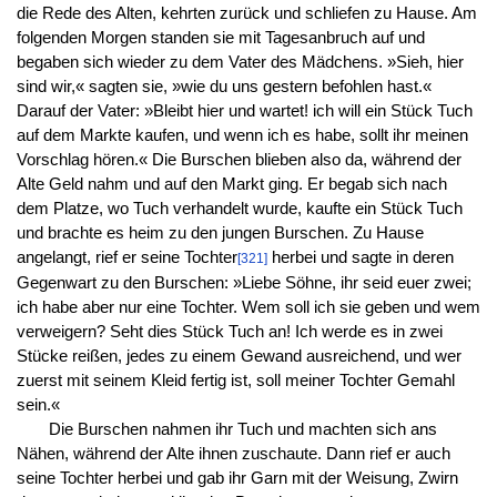
die Rede des Alten, kehrten zurück und schliefen zu Hause. Am
folgenden Morgen standen sie mit Tagesanbruch auf und
begaben sich wieder zu dem Vater des Mädchens. »Sieh, hier
sind wir,« sagten sie, »wie du uns gestern befohlen hast.«
Darauf der Vater: »Bleibt hier und wartet! ich will ein Stück Tuch
auf dem Markte kaufen, und wenn ich es habe, sollt ihr meinen
Vorschlag hören.« Die Burschen blieben also da, während der
Alte Geld nahm und auf den Markt ging. Er begab sich nach
dem Platze, wo Tuch verhandelt wurde, kaufte ein Stück Tuch
und brachte es heim zu den jungen Burschen. Zu Hause
angelangt, rief er seine Tochter
herbei und sagte in deren
[321]
Gegenwart zu den Burschen: »Liebe Söhne, ihr seid euer zwei;
ich habe aber nur eine Tochter. Wem soll ich sie geben und wem
verweigern? Seht dies Stück Tuch an! Ich werde es in zwei
Stücke reißen, jedes zu einem Gewand ausreichend, und wer
zuerst mit seinem Kleid fertig ist, soll meiner Tochter Gemahl
sein.«
Die Burschen nahmen ihr Tuch und machten sich ans
Nähen, während der Alte ihnen zuschaute. Dann rief er auch
seine Tochter herbei und gab ihr Garn mit der Weisung, Zwirn