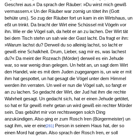
Geschrei aus.« Da sprach der Räuber: »Du wirst mich gewiß
vermassern.« Un der Räuber war zornig un tötet ihn (Gott
behüte uns). So zug der Räuber fort un kam in ein Wirtshaus, un
eßt un trinkt. Da bracht der Wirt eine Schüssel mit Vögeln vor
ihn. Wie er die Vögel sah, da hebt er an zu lachen. Der Wirt tät
bei dem Tisch stehn un sah wie der Gast lacht. Da fragt er ihn:
»Warum lachst du? Derweil du so alleinig lachst, so lacht er
gewiß eine Schalkheit. Drum, Lieber, sag mir es, was lachest
du?« Da meint der Rozeach (Mörder) derweil es ein Jehude
war, so war wenig dran gelegen. Un hebt an, un sagt dem Wirt
den Handel, wie es mit dem Juden zugegangen is, un wie er mit
ihm hat gespottet, un hat gesagt die Vögel unter dem Himmel
werden ihn verraten. Un weil er nun die Vögel sah, so fangt er
an zu lachen. So gedacht der Wirt, der Jud hat ihm die rechte
Wahrheit gesagt. Un gedacht sich, hat er einen Jehude getötet,
so hat er für gewiß mehr getan un wird gewiß ein rechter Mörder
sein. Das gebührt mir von rechtswegen solch Ding
anzukündigen. Also ging er zum Rosch Iren (Bürgermeister) un
sagt ihm, wie er eine
Person in seinem Haus hat, der so
[281]
einen Mord hat getan. Also sprach der Rosch Iren, er soll