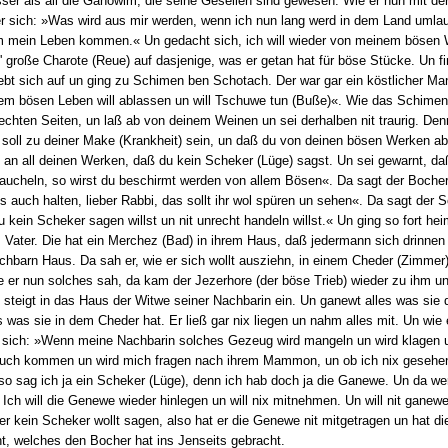
sser als all die Ganowim, die seine Gesellen sind gewesen. Wie er nun mit d
 sich: »Was wird aus mir werden, wenn ich nun lang werd in dem Land umla
m mein Leben kommen.« Un gedacht sich, ich will wieder von meinem bösen
' große Charote (Reue) auf dasjenige, was er getan hat für böse Stücke. Un fi
ebt sich auf un ging zu Schimen ben Schotach. Der war gar ein köstlicher Ma
m bösen Leben will ablassen un will Tschuwe tun (Buße)«. Wie das Schimen 
chten Seiten, un laß ab von deinem Weinen un sei derhalben nit traurig. Denn i
) soll zu deiner Make (Krankheit) sein, un daß du von deinen bösen Werken ab
rnt an all deinen Werken, daß du kein Scheker (Lüge) sagst. Un sei gewarnt, 
raucheln, so wirst du beschirmt werden von allem Bösen«. Da sagt der Bocher:
l's auch halten, lieber Rabbi, das sollt ihr wol spüren un sehen«. Da sagt de
 kein Scheker sagen willst un nit unrecht handeln willst.« Un ging so fort he
Vater. Die hat ein Merchez (Bad) in ihrem Haus, daß jedermann sich drinnen
hbarn Haus. Da sah er, wie er sich wollt ausziehn, in einem Cheder (Zimmer)
e er nun solches sah, da kam der Jezerhore (der böse Trieb) wieder zu ihm 
 steigt in das Haus der Witwe seiner Nachbarin ein. Un ganewt alles was sie 
s was sie in dem Cheder hat. Er ließ gar nix liegen un nahm alles mit. Un wie 
 sich: »Wenn meine Nachbarin solches Gezeug wird mangeln un wird klagen
 auch kommen un wird mich fragen nach ihrem Mammon, un ob ich nix gesehen h
 so sag ich ja ein Scheker (Lüge), denn ich hab doch ja die Ganewe. Un da w
h will die Genewe wieder hinlegen un will nix mitnehmen. Un will nit ganewe
er kein Scheker wollt sagen, also hat er die Genewe nit mitgetragen un hat d
 welches den Bocher hat ins Jenseits gebracht.