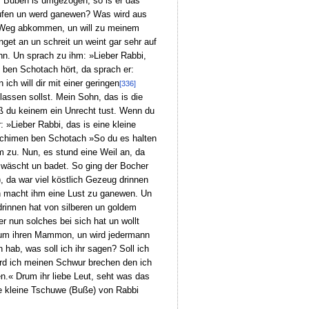
er Buben is umgezogen, so is er das
ufen un werd ganewen? Was wird aus
 Weg abkommen, un will zu meinem
nget an un schreit un weint gar sehr auf
nn. Un sprach zu ihm: »Lieber Rabbi,
ben Schotach hört, da sprach er:
ch will dir mit einer geringen
[336]
lassen sollst. Mein Sohn, das is die
daß du keinem ein Unrecht tust. Wenn du
 »Lieber Rabbi, das is eine kleine
r Schimen ben Schotach »So du es halten
im zu. Nun, es stund eine Weil an, da
 wäscht un badet. So ging der Bocher
, da war viel köstlich Gezeug drinnen
un macht ihm eine Lust zu ganewen. Un
drinnen hat von silberen un goldem
er nun solches bei sich hat un wollt
 um ihren Mammon, un wird jedermann
ab, was soll ich ihr sagen? Soll ich
erd ich meinen Schwur brechen den ich
n.« Drum ihr liebe Leut, seht was das
ie kleine Tschuwe (Buße) von Rabbi