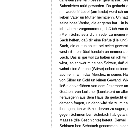
ganewen (stehlen) besser gelernt hat, be
Bubenleben müd geworden. Da gedacht er
mir werden? Lesof (am Ende) werd ich u
lieben Vater un Mutter heimziehn. Un hatt
seine böse Werke, die er getan hat. Un h
ich hab mir vorgenommen, daß ich von de
»Mein Sohn, setz dich nieder zu meiner re
Sach helfen, daß dir eine Refue (Heilung
Sach, die du tun sollst: sei neiert gewa
wirst nit mehr übel handeln un nimmer st
Sach. Das is gar wol zu halten un ich wil
wirst, so schwör mir einen Schwur, daß du
wohnt eine Almone (Witwe) neben seinem 
auch einmal in das Merchez in seines Nac
von Silber un Gold un leinen Gewand. Wi
ließ sich verführen von dem Jezerhore un
Geräten, von Leilicher (Leinlaken) un alle
herausgehn aus dem Haus da gedacht er
dernach fragen, un dann wird sie zu mir
ihr sagen, ich weiß nix dervon zu sagen,
gegen Schimen ben Schotach hab getan. Ic
Maasse (die Geschichte) beteut. Derweil 
Schimen ben Schotach genommen in acht,