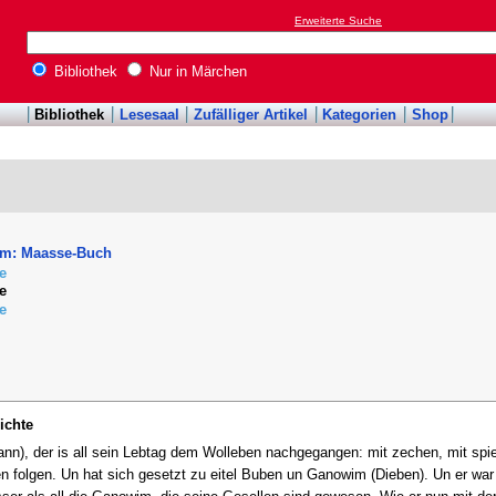
Erweiterte Suche
Bibliothek
Nur in Märchen
Bibliothek
Lesesaal
Zufälliger Artikel
Kategorien
Shop
im: Maasse-Buch
e
e
e
ichte
n), der is all sein Lebtag dem Wolleben nachgegangen: mit zechen, mit spiel
n folgen. Un hat sich gesetzt zu eitel Buben un Ganowim (Dieben). Un er war 