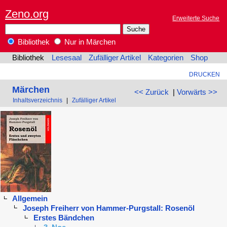
Zeno.org
Erweiterte Suche
Bibliothek
Nur in Märchen
Bibliothek
Lesesaal
Zufälliger Artikel
Kategorien
Shop
DRUCKEN
Märchen
<< Zurück
|
Vorwärts >>
Inhaltsverzeichnis
|
Zufälliger Artikel
Allgemein
Joseph Freiherr von Hammer-Purgstall: Rosenöl
Erstes Bändchen