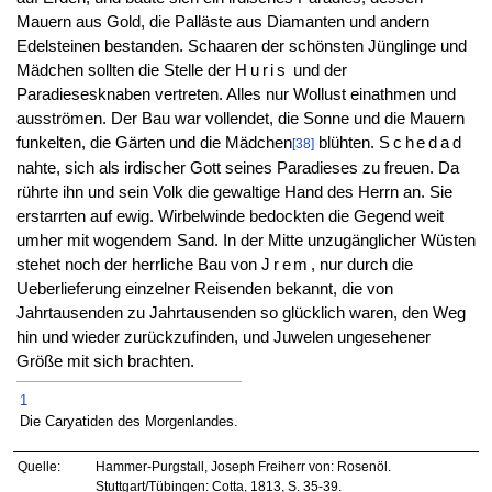
Mauern aus Gold, die Palläste aus Diamanten und andern
Edelsteinen bestanden. Schaaren der schönsten Jünglinge und
Mädchen sollten die Stelle der
Huris
und der
Paradiesesknaben vertreten. Alles nur Wollust einathmen und
ausströmen. Der Bau war vollendet, die Sonne und die Mauern
funkelten, die Gärten und die Mädchen
blühten.
Schedad
[38]
nahte, sich als irdischer Gott seines Paradieses zu freuen. Da
rührte ihn und sein Volk die gewaltige Hand des Herrn an. Sie
erstarrten auf ewig. Wirbelwinde bedockten die Gegend weit
umher mit wogendem Sand. In der Mitte unzugänglicher Wüsten
stehet noch der herrliche Bau von
Jrem
, nur durch die
Ueberlieferung einzelner Reisenden bekannt, die von
Jahrtausenden zu Jahrtausenden so glücklich waren, den Weg
hin und wieder zurückzufinden, und Juwelen ungesehener
Größe mit sich brachten.
1
Die Caryatiden des Morgenlandes.
Quelle:
Hammer-Purgstall, Joseph Freiherr von: Rosenöl.
Stuttgart/Tübingen: Cotta, 1813, S. 35-39.