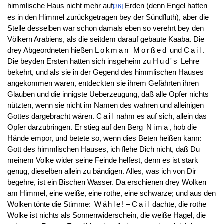
himmlische Haus nicht mehr auf
Erden (denn Engel hatten
[36]
es in den Himmel zurückgetragen bey der Sündfluth), aber die
Stelle desselben war schon damals eben so verehrt bey den
Völkern Arabiens, als die seitdem darauf gebaute Kaaba. Die
drey Abgeordneten hießen
Lokman Morßed
und
Cail
.
Die beyden Ersten hatten sich insgeheim zu
Hud's
Lehre
bekehrt, und als sie in der Gegend des himmlischen Hauses
angekommen waren, entdeckten sie ihrem Gefährten ihren
Glauben und die innigste Ueberzeugung, daß alle Opfer nichts
nützten, wenn sie nicht im Namen des wahren und alleinigen
Gottes dargebracht wären.
Cail
nahm es auf sich, allein das
Opfer darzubringen. Er stieg auf den Berg
Nima
, hob die
Hände empor, und betete so, wenn dies Beten heißen kann:
Gott des himmlischen Hauses, ich flehe Dich nicht, daß Du
meinem Volke wider seine Feinde helfest, denn es ist stark
genug, dieselben allein zu bändigen. Alles, was ich von Dir
begehre, ist ein Bischen Wasser. Da erschienen drey Wolken
am Himmel, eine weiße, eine rothe, eine schwarze; und aus den
Wolken tönte die Stimme:
Wähle
! –
Cail
dachte, die rothe
Wolke ist nichts als Sonnenwiderschein, die weiße Hagel, die