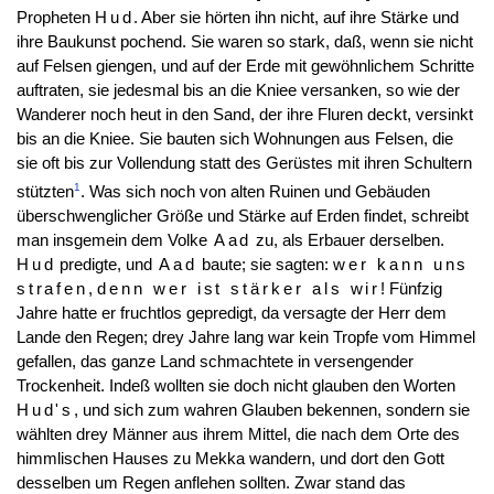
Propheten
Hud
. Aber sie hörten ihn nicht, auf ihre Stärke und
ihre Baukunst pochend. Sie waren so stark, daß, wenn sie nicht
auf Felsen giengen, und auf der Erde mit gewöhnlichem Schritte
auftraten, sie jedesmal bis an die Kniee versanken, so wie der
Wanderer noch heut in den Sand, der ihre Fluren deckt, versinkt
bis an die Kniee. Sie bauten sich Wohnungen aus Felsen, die
sie oft bis zur Vollendung statt des Gerüstes mit ihren Schultern
1
stützten
. Was sich noch von alten Ruinen und Gebäuden
überschwenglicher Größe und Stärke auf Erden findet, schreibt
man insgemein dem Volke
Aad
zu, als Erbauer derselben.
Hud
predigte, und
Aad
baute; sie sagten:
wer kann uns
strafen
,
denn wer ist stärker als wir
! Fünfzig
Jahre hatte er fruchtlos gepredigt, da versagte der Herr dem
Lande den Regen; drey Jahre lang war kein Tropfe vom Himmel
gefallen, das ganze Land schmachtete in versengender
Trockenheit. Indeß wollten sie doch nicht glauben den Worten
Hud's
, und sich zum wahren Glauben bekennen, sondern sie
wählten drey Männer aus ihrem Mittel, die nach dem Orte des
himmlischen Hauses zu Mekka wandern, und dort den Gott
desselben um Regen anflehen sollten. Zwar stand das