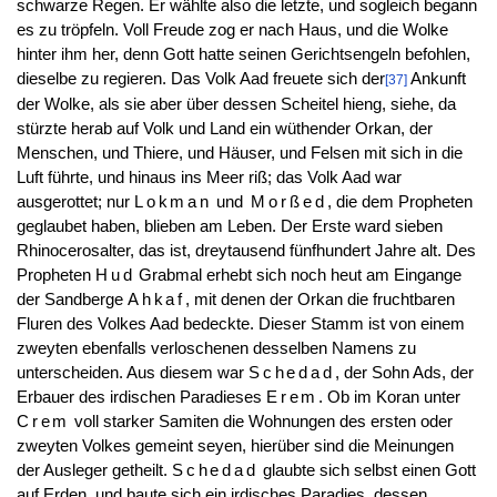
schwarze Regen. Er wählte also die letzte, und sogleich begann
es zu tröpfeln. Voll Freude zog er nach Haus, und die Wolke
hinter ihm her, denn Gott hatte seinen Gerichtsengeln befohlen,
dieselbe zu regieren. Das Volk Aad freuete sich der
Ankunft
[37]
der Wolke, als sie aber über dessen Scheitel hieng, siehe, da
stürzte herab auf Volk und Land ein wüthender Orkan, der
Menschen, und Thiere, und Häuser, und Felsen mit sich in die
Luft führte, und hinaus ins Meer riß; das Volk Aad war
ausgerottet; nur
Lokman
und
Morßed
, die dem Propheten
geglaubet haben, blieben am Leben. Der Erste ward sieben
Rhinocerosalter, das ist, dreytausend fünfhundert Jahre alt. Des
Propheten
Hud
Grabmal erhebt sich noch heut am Eingange
der Sandberge
Ahkaf
, mit denen der Orkan die fruchtbaren
Fluren des Volkes Aad bedeckte. Dieser Stamm ist von einem
zweyten ebenfalls verloschenen desselben Namens zu
unterscheiden. Aus diesem war
Schedad
, der Sohn Ads, der
Erbauer des irdischen Paradieses
Erem
. Ob im Koran unter
Crem
voll starker Samiten die Wohnungen des ersten oder
zweyten Volkes gemeint seyen, hierüber sind die Meinungen
der Ausleger getheilt.
Schedad
glaubte sich selbst einen Gott
auf Erden, und baute sich ein irdisches Paradies, dessen