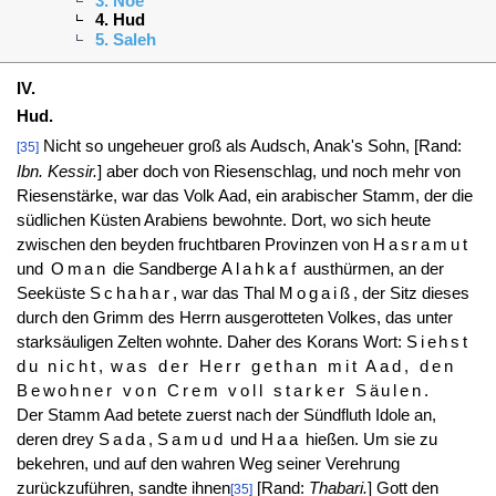
3. Noe
4. Hud
5. Saleh
IV.
Hud.
Nicht so ungeheuer groß als Audsch, Anak's Sohn,
[Rand:
[35]
Ibn. Kessir.
]
aber doch von Riesenschlag, und noch mehr von
Riesenstärke, war das Volk Aad, ein arabischer Stamm, der die
südlichen Küsten Arabiens bewohnte. Dort, wo sich heute
zwischen den beyden fruchtbaren Provinzen von
Hasramut
und
Oman
die Sandberge
Alahkaf
austhürmen, an der
Seeküste
Schahar
, war das Thal
Mogaiß
, der Sitz dieses
durch den Grimm des Herrn ausgerotteten Volkes, das unter
starksäuligen Zelten wohnte. Daher des Korans Wort:
Siehst
du nicht
,
was der Herr gethan mit Aad, den
Bewohner von Crem voll starker Säulen
.
Der Stamm Aad betete zuerst nach der Sündfluth Idole an,
deren drey
Sada
,
Samud
und
Haa
hießen. Um sie zu
bekehren, und auf den wahren Weg seiner Verehrung
zurückzuführen, sandte ihnen
[Rand:
Thabari.
]
Gott den
[35]