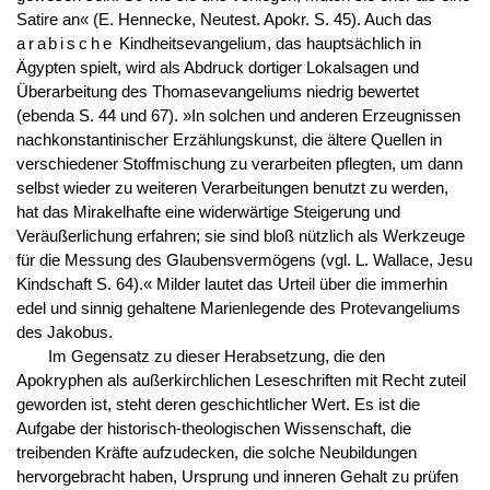
Satire an« (E. Hennecke, Neutest. Apokr. S. 45). Auch das
arabische
Kindheitsevangelium, das hauptsächlich in
Ägypten spielt, wird als Abdruck dortiger Lokalsagen und
Überarbeitung des Thomasevangeliums niedrig bewertet
(ebenda S. 44 und 67). »In solchen und anderen Erzeugnissen
nachkonstantinischer Erzählungskunst, die ältere Quellen in
verschiedener Stoffmischung zu verarbeiten pflegten, um dann
selbst wieder zu weiteren Verarbeitungen benutzt zu werden,
hat das Mirakelhafte eine widerwärtige Steigerung und
Veräußerlichung erfahren; sie sind bloß nützlich als Werkzeuge
für die Messung des Glaubensvermögens (vgl. L. Wallace, Jesu
Kindschaft S. 64).« Milder lautet das Urteil über die immerhin
edel und sinnig gehaltene Marienlegende des Protevangeliums
des Jakobus.
Im Gegensatz zu dieser Herabsetzung, die den
Apokryphen als außerkirchlichen Leseschriften mit Recht zuteil
geworden ist, steht deren geschichtlicher Wert. Es ist die
Aufgabe der historisch-theologischen Wissenschaft, die
treibenden Kräfte aufzudecken, die solche Neubildungen
hervorgebracht haben, Ursprung und inneren Gehalt zu prüfen