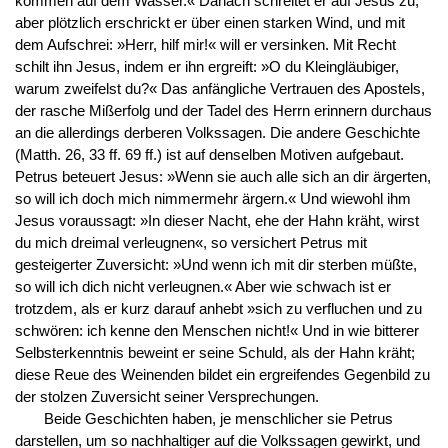
kommen auf dem Wasser.« Danach schreitet er auf Jesus zu,
aber plötzlich erschrickt er über einen starken Wind, und mit
dem Aufschrei: »Herr, hilf mir!« will er versinken. Mit Recht
schilt ihn Jesus, indem er ihn ergreift: »O du Kleingläubiger,
warum zweifelst du?« Das anfängliche Vertrauen des Apostels,
der rasche Mißerfolg und der Tadel des Herrn erinnern durchaus
an die allerdings derberen Volkssagen. Die andere Geschichte
(Matth. 26, 33 ff. 69 ff.) ist auf denselben Motiven aufgebaut.
Petrus beteuert Jesus: »Wenn sie auch alle sich an dir ärgerten,
so will ich doch mich nimmermehr ärgern.« Und wiewohl ihm
Jesus voraussagt: »In dieser Nacht, ehe der Hahn kräht, wirst
du mich dreimal verleugnen«, so versichert Petrus mit
gesteigerter Zuversicht: »Und wenn ich mit dir sterben müßte,
so will ich dich nicht verleugnen.« Aber wie schwach ist er
trotzdem, als er kurz darauf anhebt »sich zu verfluchen und zu
schwören: ich kenne den Menschen nicht!« Und in wie bitterer
Selbsterkenntnis beweint er seine Schuld, als der Hahn kräht;
diese Reue des Weinenden bildet ein ergreifendes Gegenbild zu
der stolzen Zuversicht seiner Versprechungen.
Beide Geschichten haben, je menschlicher sie Petrus
darstellen, um so nachhaltiger auf die Volkssagen gewirkt, und