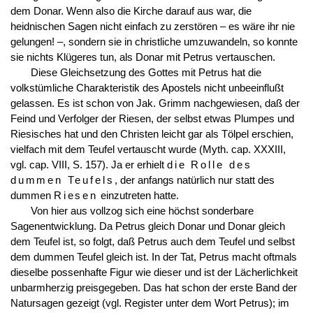
dem Donar. Wenn also die Kirche darauf aus war, die
heidnischen Sagen nicht einfach zu zerstören – es wäre ihr nie
gelungen! –, sondern sie in christliche umzuwandeln, so konnte
sie nichts Klügeres tun, als Donar mit Petrus vertauschen.
Diese Gleichsetzung des Gottes mit Petrus hat die
volkstümliche Charakteristik des Apostels nicht unbeeinflußt
gelassen. Es ist schon von Jak. Grimm nachgewiesen, daß der
Feind und Verfolger der Riesen, der selbst etwas Plumpes und
Riesisches hat und den Christen leicht gar als Tölpel erschien,
vielfach mit dem Teufel vertauscht wurde (Myth. cap. XXXIII,
vgl. cap. VIII, S. 157). Ja er erhielt
die Rolle des
dummen Teufels
, der anfangs natürlich nur statt des
dummen
Riesen
einzutreten hatte.
Von hier aus vollzog sich eine höchst sonderbare
Sagenentwicklung. Da Petrus gleich Donar und Donar gleich
dem Teufel ist, so folgt, daß Petrus auch dem Teufel und selbst
dem dummen Teufel gleich ist. In der Tat, Petrus macht oftmals
dieselbe possenhafte Figur wie dieser und ist der Lächerlichkeit
unbarmherzig preisgegeben. Das hat schon der erste Band der
Natursagen gezeigt (vgl. Register unter dem Wort Petrus); im