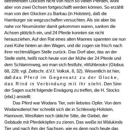
betreffenden Glocken nicht von noch so vielen Pferden, wohl
aber von zwei Ochsen fortgeschafft werden können. So erzählt
man von den Glocken zu Barkau (in Holstein), daß die
Hamburger sie wegzuschaffen versuchten. Als sie aber bis
nahe vor Neumünster damit gekommen waren, sanken die
Achsen plötzlich ein, und 24 Pferde konnten sie nicht
herausziehen. Auf den Rat eines alten Mannes spannten sie nun
zwei Kühe hinten an den Wagen, und die zogen sie frisch nach
ihrer rechtmäßigen Stelle zurück. Das Dorf aber, das an der
Stelle steht, heißt noch heute von der Mühe der 24 Pferde und
dem Schlammweg, wo man sich festfuhr, »Mühbrook« (Globus
68, 228; vgl. Zeitschr. d.V.f. Volksk. 8, 32). Wesentlich ist hier,
daß
das Pferd im Gegensatz zu der Glocke,
das Rind in Verbindung mit ihr steht
. Den Sinn
der Sagen sucht folgende Erwägung zu treffen, die H. Stocks
(ebd.) anstellt:
Das Pferd war Wodans Tier, sein liebstes Opfer. Von dem
Wodansdienst her schreibt sich die in Schleswig-Holstein,
Hannover, Westfalen noch übliche Sitte, die Giebel, der
Gebäude mit Pferdeköpfen zu zieren. Das weiße ist Widukinds
Tier und nach ihm der Sachsen, wie es denn noch heute das