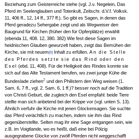
Beziehung zum Geisterreiche stehe (vgl. J.v. Negelein, Das
Pferd im Seelenglauben und Totenkult, Zeitschr. d.V.f. Volksk.
11, 406 ff., 12, 14 ff., 377 ff.). So gibt es Sagen, in denen das
Pferd geradezu Sehergabe zeigt und als Wegweiser den
Baugrund für Kirchen (früher den für Opferplätze) erwählt
(ebenda 11, 408. 12, 380. 382) Wie fest diese Sagen im
heidnischen Glauben gewurzelt haben, zeigt das Bemühen der
Kirche, sie mit neuem
Inhalt zu erfüllen.
An die Stelle
[9]
des Pferdes setzte sie das Rind oder den
Esel
(ebd. 11, 408). Für die Heiligkeit des Rindes konnte sie
sich auf das Alte Testament berufen, wo zwei junge Kühe die
2
Bundeslade ziehen
und den Philistern den Weg weisen (1.
Sam. 6, 7 ff., vgl. 2. Sam. 6, 1 ff.)? besser noch auf die Tradition
von Christi Geburt, die zugleich den Esel empfahl: beide Tiere
stellte man sich anbetend bei der Krippe vor (vgl. unten S. 13).
Ähnlich verfuhr die Kirche mit jenen Glockensagen. Sie suchte
das Pferd verächtlich zu machen, indem sie ihm das Rind
gegenüberstellte. Selten mag ihr eine Sage entgangen sein, wie
z.B. im Voigtlande, wo es heißt, daß eine bei Pölzig
ausgegrabene Glocke von zwölf Pferden nicht weggeschafft