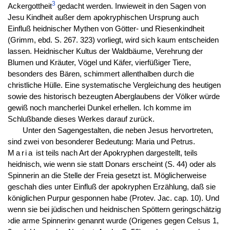
3
Ackergottheit
gedacht werden. Inwieweit in den Sagen von
Jesu Kindheit außer dem apokryphischen Ursprung auch
Einfluß heidnischer Mythen von Götter- und Riesenkindheit
(Grimm, ebd. S. 267. 323) vorliegt, wird sich kaum entscheiden
lassen. Heidnischer Kultus der Waldbäume, Verehrung der
Blumen und Kräuter, Vögel und Käfer, vierfüßiger Tiere,
besonders des Bären, schimmert allenthalben durch die
christliche Hülle. Eine systematische Vergleichung des heutigen
sowie des historisch bezeugten Aberglaubens der Völker würde
gewiß noch mancherlei Dunkel erhellen. Ich komme im
Schlußbande dieses Werkes darauf zurück.
Unter den Sagengestalten, die neben Jesus hervortreten,
sind zwei von besonderer Bedeutung: Maria und Petrus.
Maria
ist teils nach Art der Apokryphen dargestellt, teils
heidnisch, wie wenn sie statt Donars erscheint (S. 44) oder als
Spinnerin an die Stelle der Freia gesetzt ist. Möglicherweise
geschah dies unter Einfluß der apokryphen Erzählung, daß sie
königlichen Purpur gesponnen habe (Protev. Jac. cap. 10). Und
wenn sie bei jüdischen und heidnischen Spöttern geringschätzig
›die arme Spinnerin‹ genannt wurde (Origenes gegen Celsus 1,