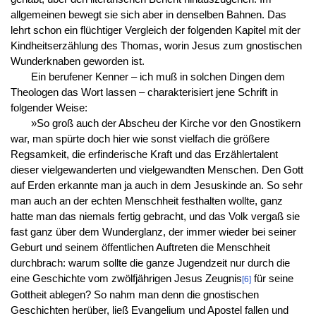
allgemeinen bewegt sie sich aber in denselben Bahnen. Das
lehrt schon ein flüchtiger Vergleich der folgenden Kapitel mit der
Kindheitserzählung des Thomas, worin Jesus zum gnostischen
Wunderknaben geworden ist.
Ein berufener Kenner – ich muß in solchen Dingen dem
Theologen das Wort lassen – charakterisiert jene Schrift in
folgender Weise:
»So groß auch der Abscheu der Kirche vor den Gnostikern
war, man spürte doch hier wie sonst vielfach die größere
Regsamkeit, die erfinderische Kraft und das Erzählertalent
dieser vielgewanderten und vielgewandten Menschen. Den Gott
auf Erden erkannte man ja auch in dem Jesuskinde an. So sehr
man auch an der echten Menschheit festhalten wollte, ganz
hatte man das niemals fertig gebracht, und das Volk vergaß sie
fast ganz über dem Wunderglanz, der immer wieder bei seiner
Geburt und seinem öffentlichen Auftreten die Menschheit
durchbrach: warum sollte die ganze Jugendzeit nur durch die
eine Geschichte vom zwölfjährigen Jesus Zeugnis
für seine
[6]
Gottheit ablegen? So nahm man denn die gnostischen
Geschichten herüber, ließ Evangelium und Apostel fallen und