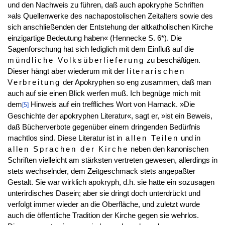
und den Nachweis zu führen, daß auch apokryphe Schriften
»als Quellenwerke des nachapostolischen Zeitalters sowie des
sich anschließenden der Entstehung der altkatholischen Kirche
einzigartige Bedeutung haben« (Hennecke S. 6*). Die
Sagenforschung hat sich lediglich mit dem Einfluß auf die
mündliche Volksüberlieferung
zu beschäftigen.
Dieser hängt aber wiederum mit der
literarischen
Verbreitung
der Apokryphen so eng zusammen, daß man
auch auf sie einen Blick werfen muß. Ich begnüge mich mit
dem
Hinweis auf ein treffliches Wort von Harnack. »Die
[5]
Geschichte der apokryphen Literatur«, sagt er, »ist ein Beweis,
daß Bücherverbote gegenüber einem dringenden Bedürfnis
machtlos sind. Diese Literatur ist in
allen Teilen
und in
allen Sprachen der Kirche
neben den kanonischen
Schriften vielleicht am stärksten vertreten gewesen, allerdings in
stets wechselnder, dem Zeitgeschmack stets angepaßter
Gestalt. Sie war wirklich apokryph, d.h. sie hatte ein sozusagen
unterirdisches Dasein; aber sie dringt doch unterdrückt und
verfolgt immer wieder an die Oberfläche, und zuletzt wurde
auch die öffentliche Tradition der Kirche gegen sie wehrlos.