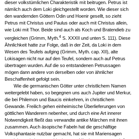
dieser volkstümlichen Charakteristik mit beitrugen. Petrus ist
nämlich auch dem Loki gleichgestellt worden. Wie dieser sich
den wandernden Göttern Odin und Hoenir gesellt, so zieht
Petrus mit Christus und Paulus oder auch mit Christus allein,
wie Loki mit Thor. Beide sind auch als Koch und Bratendieb zu
4
vergleichen (Grimm, Myth.
S. XXXII und unten S. 111). Diese
Ähnlichkeit hatte zur Folge, daß in der Zeit, da Loki in dem
Wesen des Teufels aufging (Grimm, Myth. cap. XII), alte
Lokisagen nicht nur auf den Teufel, sondern auch auf Petrus
übertragen wurden. Auf die so entstandenen Petrussagen
mögen dann andere von derselben oder von ähnlicher
Beschaffenheit gefolgt sein.
Wie die germanischen Götter unter christlichem Namen
weitergelebt haben, so begegnen uns auch Jupiter und Merkur,
die bei Philemon und Baucis einkehren, in christlichem
Gewande. Freilich gehen einheimische Überlieferungen von
göttlichen Wanderern nebenher, und durch eine Art innerer
Notwendigkeit fließt das verwandte antike Märchen mit ihnen
zusammen. Auch äsopische Fabeln hat die geschäftige
Volksphantasie nutzbar gemacht, hat sie mit Mariensagen