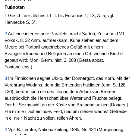
Fußnoten
1
Gesch. der altchristl. Litt. bis Eusebius 1, LX, A. 5; vgl.
Hennecke S. 5*.
2
Auf eine interessante Parallele macht Sartori, Zeitschr. d.V.f.
Volksk. 8, 32 Anm. aufmerksam. Kühe ziehen ein auf dem
Meere bei Portbail angetriebenes Gefäß mit einem
Evangelienkodex und Reliquien an einen Ort, wo eine Kirche
gebaut wird: Mon. Germ. hist. 2, 288 (Gesta abbat.
Fontanellens.).
3
Im Finnischen segnet Ukko, der Donnergott, das Korn. Mit der
Verehrung Wodans, dem die Erntenden huldigten (ebd. S. 128–
130), berührt sich die des Donar, dem Adam von Bremen
ausdrücklich die Herrschaft über Wetter und Früchte beilegt.
Der hl. Sezny wirft an der Küste von Bretagne seinen [Donars!]
Hammer
auf ein ödes Feld, und um diesen wächst Getreide
in
einer
Nacht zu vollen, reifen Ähren.
4
Vgl. B. Lemke, Nationalzeitung 1899, Nr. 424 (Morgenausg.