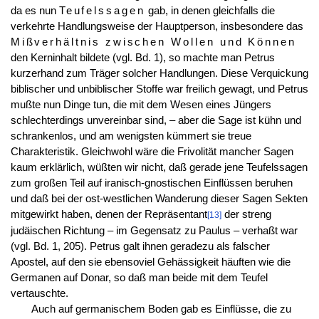
da es nun
Teufelssagen
gab, in denen gleichfalls die
verkehrte Handlungsweise der Hauptperson, insbesondere das
Mißverhältnis zwischen Wollen und Können
den Kerninhalt bildete (vgl. Bd. 1), so machte man Petrus
kurzerhand zum Träger solcher Handlungen. Diese Verquickung
biblischer und unbiblischer Stoffe war freilich gewagt, und Petrus
mußte nun Dinge tun, die mit dem Wesen eines Jüngers
schlechterdings unvereinbar sind, – aber die Sage ist kühn und
schrankenlos, und am wenigsten kümmert sie treue
Charakteristik. Gleichwohl wäre die Frivolität mancher Sagen
kaum erklärlich, wüßten wir nicht, daß gerade jene Teufelssagen
zum großen Teil auf iranisch-gnostischen Einflüssen beruhen
und daß bei der ost-westlichen Wanderung dieser Sagen Sekten
mitgewirkt haben, denen der Repräsentant
der streng
[13]
judäischen Richtung – im Gegensatz zu Paulus – verhaßt war
(vgl. Bd. 1, 205). Petrus galt ihnen geradezu als falscher
Apostel, auf den sie ebensoviel Gehässigkeit häuften wie die
Germanen auf Donar, so daß man beide mit dem Teufel
vertauschte.
Auch auf germanischem Boden gab es Einflüsse, die zu