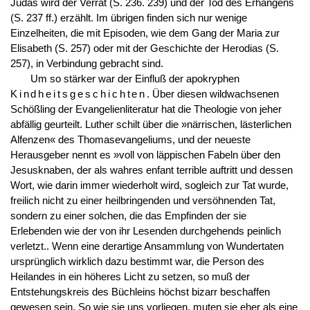
Judas wird der Verrat (S. 236. 239) und der Tod des Erhängens
(S. 237 ff.) erzählt. Im übrigen finden sich nur wenige
Einzelheiten, die mit Episoden, wie dem Gang der Maria zur
Elisabeth (S. 257) oder mit der Geschichte der Herodias (S.
257), in Verbindung gebracht sind.
Um so stärker war der Einfluß der apokryphen
Kindheitsgeschichten
. Über diesen wildwachsenen
Schößling der Evangelienliteratur hat die Theologie von jeher
abfällig geurteilt. Luther schilt über die »närrischen, lästerlichen
Alfenzen« des Thomasevangeliums, und der neueste
Herausgeber nennt es »voll von läppischen Fabeln über den
Jesusknaben, der als wahres enfant terrible auftritt und dessen
Wort, wie darin immer wiederholt wird, sogleich zur Tat wurde,
freilich nicht zu einer heilbringenden und versöhnenden Tat,
sondern zu einer solchen, die das Empfinden der sie
Erlebenden wie der von ihr Lesenden durchgehends peinlich
verletzt.. Wenn eine derartige Ansammlung von Wundertaten
ursprünglich wirklich dazu bestimmt war, die Person des
Heilandes in ein höheres Licht zu setzen, so muß der
Entstehungskreis des Büchleins höchst bizarr beschaffen
gewesen sein. So wie sie uns vorliegen, muten sie eher als eine