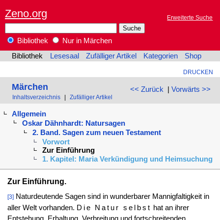
Zeno.org
Erweiterte Suche
Bibliothek
Nur in Märchen
Bibliothek
Lesesaal
Zufälliger Artikel
Kategorien
Shop
DRUCKEN
Märchen
<< Zurück
|
Vorwärts >>
Inhaltsverzeichnis
|
Zufälliger Artikel
Allgemein
Oskar Dähnhardt: Natursagen
2. Band. Sagen zum neuen Testament
Vorwort
Zur Einführung
1. Kapitel: Maria Verkündigung und Heimsuchung
Zur Einführung.
Naturdeutende Sagen sind in wunderbarer Mannigfaltigkeit in
[3]
aller Welt vorhanden.
Die Natur selbst
hat an ihrer
Entstehung, Erhaltung, Verbreitung und fortschreitenden