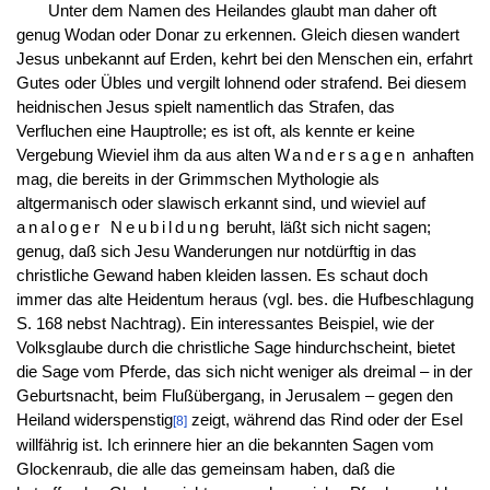
Unter dem Namen des Heilandes glaubt man daher oft
genug Wodan oder Donar zu erkennen. Gleich diesen wandert
Jesus unbekannt auf Erden, kehrt bei den Menschen ein, erfahrt
Gutes oder Übles und vergilt lohnend oder strafend. Bei diesem
heidnischen Jesus spielt namentlich das Strafen, das
Verfluchen eine Hauptrolle; es ist oft, als kennte er keine
Vergebung Wieviel ihm da aus alten
Wandersagen
anhaften
mag, die bereits in der Grimmschen Mythologie als
altgermanisch oder slawisch erkannt sind, und wieviel auf
analoger Neubildung
beruht, läßt sich nicht sagen;
genug, daß sich Jesu Wanderungen nur notdürftig in das
christliche Gewand haben kleiden lassen. Es schaut doch
immer das alte Heidentum heraus (vgl. bes. die Hufbeschlagung
S. 168 nebst Nachtrag). Ein interessantes Beispiel, wie der
Volksglaube durch die christliche Sage hindurchscheint, bietet
die Sage vom Pferde, das sich nicht weniger als dreimal – in der
Geburtsnacht, beim Flußübergang, in Jerusalem – gegen den
Heiland widerspenstig
zeigt, während das Rind oder der Esel
[8]
willfährig ist. Ich erinnere hier an die bekannten Sagen vom
Glockenraub, die alle das gemeinsam haben, daß die