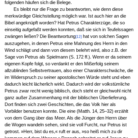
folgenden häufen sich die Belege.
Es bleibt nur die Frage zu beantworten, wie denn diese
merkwürdige Gleichstellung möglich war. Ist auch hier an die
Bibel angeknüpft worden? Hat Petrus Charakterzüge, die so
einseitig aufgefaßt werden konnten, daß sie sich in Teufelssagen
zwängen ließen? Die Beantwortung
hat von solchen Sagen
[12]
auszugehen, in denen Petrus eine Mahnung des Herrn in den
Wind schlägt und dann von diesem belehrt wird, also z.B. der
Sage von Petrus als Spielmann (S. 172 ff.). Wenn er da seinem
eigenen Kopfe folgt, so verdankt er den Mißerfolg seinem
allzublinden Selbstvertrauen, also einer Charakterschwäche, die
im Widerspruch zu seiner apostolischen Würde steht und eben
dadurch leicht lächerlich wirkt. Dadurch wird der volkstümliche
Petrus zwar recht wenig biblisch, doch steht er gleichwohl nicht
ganz außer Zusammenhang mit der biblischen Überlieferung.
Dort finden sich zwei Geschichten, die das Volk hier als
Vorbilder benutzen konnte. Die eine (Matth. 14, 25–32) erzählt
von dem Gang über das Meer. Als die Jünger den Herrn über
die Wogen wandeln sehen, sind sie voll Furcht, nur Petrus ist
getrost. »Herr, bist du es,« ruft er aus, »so heiß mich zu dir