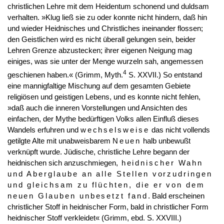
christlichen Lehre mit dem Heidentum schonend und duldsam
verhalten. »Klug ließ sie zu oder konnte nicht hindern, daß hin
und wieder Heidnisches und Christliches ineinander flossen;
den Geistlichen wird es nicht überall gelungen sein, beider
Lehren Grenze abzustecken; ihrer eigenen Neigung mag
einiges, was sie unter der Menge wurzeln sah, angemessen
4
geschienen haben.« (Grimm, Myth.
S. XXVII.) So entstand
eine mannigfaltige Mischung auf dem gesamten Gebiete
religiösen und geistigen Lebens, und es konnte nicht fehlen,
»daß auch die inneren Vorstellungen und Ansichten des
einfachen, der Mythe bedürftigen Volks allen Einfluß dieses
Wandels erfuhren und
wechselsweise
das nicht vollends
getilgte Alte mit unabweisbarem
Neuen
halb unbewußt
verknüpft wurde. Jüdische, christliche Lehre begann der
heidnischen sich anzuschmiegen,
heidnischer Wahn
und Aberglaube an alle Stellen vorzudringen
und gleichsam zu flüchten, die er von dem
neuen Glauben unbesetzt fand
. Bald erscheinen
christlicher Stoff in heidnischer Form, bald in christlicher Form
heidnischer Stoff verkleidet« (Grimm, ebd. S. XXVIII.)