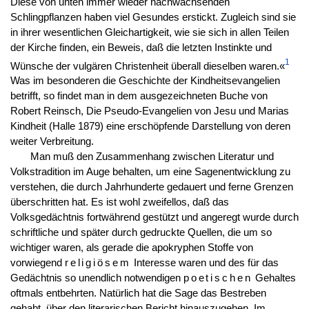
Diese von unten immer wieder nachwachsenden
Schlingpflanzen haben viel Gesundes erstickt. Zugleich sind sie
in ihrer wesentlichen Gleichartigkeit, wie sie sich in allen Teilen
der Kirche finden, ein Beweis, daß die letzten Instinkte und
1
Wünsche der vulgären Christenheit überall dieselben waren.«
Was im besonderen die Geschichte der Kindheitsevangelien
betrifft, so findet man in dem ausgezeichneten Buche von
Robert Reinsch, Die Pseudo-Evangelien von Jesu und Marias
Kindheit (Halle 1879) eine erschöpfende Darstellung von deren
weiter Verbreitung.
Man muß den Zusammenhang zwischen Literatur und
Volkstradition im Auge behalten, um eine Sagenentwicklung zu
verstehen, die durch Jahrhunderte gedauert und ferne Grenzen
überschritten hat. Es ist wohl zweifellos, daß das
Volksgedächtnis fortwährend gestützt und angeregt wurde durch
schriftliche und später durch gedruckte Quellen, die um so
wichtiger waren, als gerade die apokryphen Stoffe von
vorwiegend
religiösem
Interesse waren und des für das
Gedächtnis so unendlich notwendigen
poetischen
Gehaltes
oftmals entbehrten. Natürlich hat die Sage das Bestreben
gehabt, über den literarischen Bericht hinauszugehen. Im