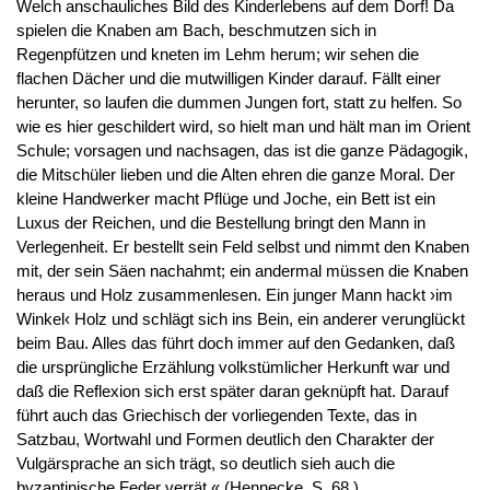
Welch anschauliches Bild des Kinderlebens auf dem Dorf! Da
spielen die Knaben am Bach, beschmutzen sich in
Regenpfützen und kneten im Lehm herum; wir sehen die
flachen Dächer und die mutwilligen Kinder darauf. Fällt einer
herunter, so laufen die dummen Jungen fort, statt zu helfen. So
wie es hier geschildert wird, so hielt man und hält man im Orient
Schule; vorsagen und nachsagen, das ist die ganze Pädagogik,
die Mitschüler lieben und die Alten ehren die ganze Moral. Der
kleine Handwerker macht Pflüge und Joche, ein Bett ist ein
Luxus der Reichen, und die Bestellung bringt den Mann in
Verlegenheit. Er bestellt sein Feld selbst und nimmt den Knaben
mit, der sein Säen nachahmt; ein andermal müssen die Knaben
heraus und Holz zusammenlesen. Ein junger Mann hackt ›im
Winkel‹ Holz und schlägt sich ins Bein, ein anderer verunglückt
beim Bau. Alles das führt doch immer auf den Gedanken, daß
die ursprüngliche Erzählung volkstümlicher Herkunft war und
daß die Reflexion sich erst später daran geknüpft hat. Darauf
führt auch das Griechisch der vorliegenden Texte, das in
Satzbau, Wortwahl und Formen deutlich den Charakter der
Vulgärsprache an sich trägt, so deutlich sieh auch die
byzantinische Feder verrät.« (Hennecke, S. 68.)