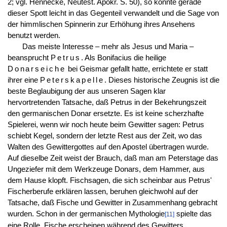
2; vgl. Hennecke, Neutest. Apokr. S. 50), so konnte gerade
dieser Spott leicht in das Gegenteil verwandelt und die Sage von
der himmlischen Spinnerin zur Erhöhung ihres Ansehens
benutzt werden.
Das meiste Interesse – mehr als Jesus und Maria –
beansprucht
Petrus
. Als Bonifacius die heilige
Donarseiche
bei Geismar gefallt hatte, errichtete er statt
ihrer eine
Peterskapelle
. Dieses historische Zeugnis ist die
beste Beglaubigung der aus unseren Sagen klar
hervortretenden Tatsache, daß Petrus in der Bekehrungszeit
den germanischen Donar ersetzte. Es ist keine scherzhafte
Spielerei, wenn wir noch heute beim Gewitter sagen: Petrus
schiebt Kegel, sondern der letzte Rest aus der Zeit, wo das
Walten des Gewittergottes auf den Apostel übertragen wurde.
Auf dieselbe Zeit weist der Brauch, daß man am Peterstage das
Ungeziefer mit dem Werkzeuge Donars, dem Hammer, aus
dem Hause klopft. Fischsagen, die sich scheinbar aus Petrus'
Fischerberufe erklären lassen, beruhen gleichwohl auf der
Tatsache, daß Fische und Gewitter in Zusammenhang gebracht
wurden. Schon in der germanischen Mythologie
spielte das
[11]
eine Rolle. Fische erscheinen während des Gewitters,