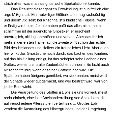
strich alles, was man als gnostische Spekulation erkannte.
Das Resultat dieser ganzen Entwicklung ist nun freilich eine
arge Mißgestalt. Ein mutwilliger Götterknabe mag rachsüchtig
und übermütig sein; bei Krischna ist's kindische Tölpelei, wenn
er lästig wird, beim Jesusknaben paßt das alles nicht; noch
schlimmer ist der jugendliche Gnostiker, er erscheint
unerträglich, altklug, anmaßend und vorlaut. Alles das freilich
mehr in der ersten Hälfte; auf die zweite wirft schon das echte
Bild des Heilandes und Helfers ein freundliches Licht. Aber auch
hier wirkt das Gnostische noch durch: das Lachen des Knaben,
auf das hin Heilung erfolgt, ist das schöpferische Lachen eines
Gottes, wie es uns uralte Zauberbücher schildern. So lacht auch
Krischna freudig, wenn er seiner Gottheit inne wird. Die
Späteren haben übrigens gemildert, wo sie konnten; meist wird
der Schade wieder gut gemacht, und wer bestraft wird, war von
je der Bösewicht.
Die Verarbeitung des Stoffes ist, wie sie uns vorliegt, meist
recht einfach, eine lose Aneinanderreihung von Anekdoten, die
auf verschiedene Altersstufen verteilt sind ... Großes Lob
verdient die Ausmalung des Hintergrundes und der Umgebung.