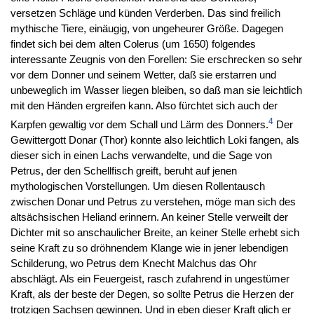
versetzen Schläge und künden Verderben. Das sind freilich
mythische Tiere, einäugig, von ungeheurer Größe. Dagegen
findet sich bei dem alten Colerus (um 1650) folgendes
interessante Zeugnis von den Forellen: Sie erschrecken so sehr
vor dem Donner und seinem Wetter, daß sie erstarren und
unbeweglich im Wasser liegen bleiben, so daß man sie leichtlich
mit den Händen ergreifen kann. Also fürchtet sich auch der
4
Karpfen gewaltig vor dem Schall und Lärm des Donners.
Der
Gewittergott Donar (Thor) konnte also leichtlich Loki fangen, als
dieser sich in einen Lachs verwandelte, und die Sage von
Petrus, der den Schellfisch greift, beruht auf jenen
mythologischen Vorstellungen. Um diesen Rollentausch
zwischen Donar und Petrus zu verstehen, möge man sich des
altsächsischen Heliand erinnern. An keiner Stelle verweilt der
Dichter mit so anschaulicher Breite, an keiner Stelle erhebt sich
seine Kraft zu so dröhnendem Klange wie in jener lebendigen
Schilderung, wo Petrus dem Knecht Malchus das Ohr
abschlägt. Als ein Feuergeist, rasch zufahrend in ungestümer
Kraft, als der beste der Degen, so sollte Petrus die Herzen der
trotzigen Sachsen gewinnen. Und in eben dieser Kraft glich er