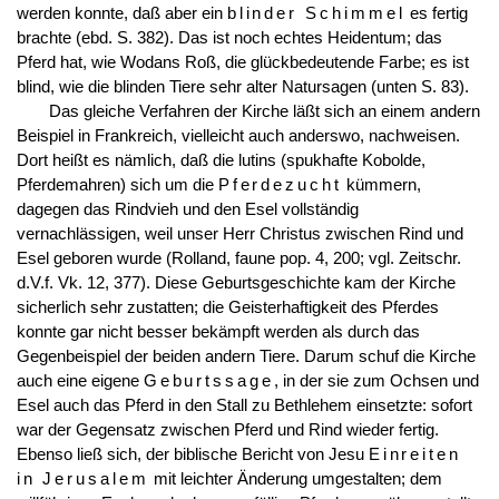
werden konnte, daß aber ein
blinder Schimmel
es fertig
brachte (ebd. S. 382). Das ist noch echtes Heidentum; das
Pferd hat, wie Wodans Roß, die glückbedeutende Farbe; es ist
blind, wie die blinden Tiere sehr alter Natursagen (unten S. 83).
Das gleiche Verfahren der Kirche läßt sich an einem andern
Beispiel in Frankreich, vielleicht auch anderswo, nachweisen.
Dort heißt es nämlich, daß die lutins (spukhafte Kobolde,
Pferdemahren) sich um die
Pferdezucht
kümmern,
dagegen das Rindvieh und den Esel vollständig
vernachlässigen, weil unser Herr Christus zwischen Rind und
Esel geboren wurde (Rolland, faune pop. 4, 200; vgl. Zeitschr.
d.V.f. Vk. 12, 377). Diese Geburtsgeschichte kam der Kirche
sicherlich sehr zustatten; die Geisterhaftigkeit des Pferdes
konnte gar nicht besser bekämpft werden als durch das
Gegenbeispiel der beiden andern Tiere. Darum schuf die Kirche
auch eine eigene
Geburtssage
, in der sie zum Ochsen und
Esel auch das Pferd in den Stall zu Bethlehem einsetzte: sofort
war der Gegensatz zwischen Pferd und Rind wieder fertig.
Ebenso ließ sich, der biblische Bericht von Jesu
Einreiten
in Jerusalem
mit leichter Änderung umgestalten; dem