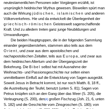
neutestamentlichen Personen oder Vorgängen erzählt, ist
ursprünglich heidnischer Mythus gewesen. Bisweilen spürt man
auch die Wirkung
jüdischen, islamischen
und anderen
Völkerverkehres. Hie und da entwickelt die Überlegenheit der
griechisch-römischen
Geisteswelt sagenschaffende
Kraft. Und zu alledem treten ganz junge Neubildungen und
Umwandlungen.
Die beiden Hauptgruppen, die in der folgenden Sammlung
einander gegenüberstehen, stammen also teils aus dem
Orient
, und zwar aus dem apostolischen und
nachapostolischen Zeitalter, teils aus
Europa
, und zwar aus
dem heidnischen Altertum und der Übergangszeit der
Bekehrung. Die
Bibel
selbst hat mit Ausnahme der
Weihnachts- und Passionsgeschichte nur selten einen
unmittelbaren Einfluß auf die Entwicklung von Sagen ausgeübt.
Soweit Jesus in Betracht kommt, ist nur noch Matth. 8, 18 ff.,
die Austreibung der Teufel, benutzt (unten S. 81); Sagen von
Petrus knüpfen sich an den Gang über das Meer (S. 205), die
Verleugnung (S. 200), den
großen Fischzug (Joh. 21, 6, unten
[4]
S. 182) und die Geschichte vom Zinsgroschen (S. 180); von