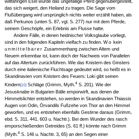
willfährigen Esel wurde das ungefällige Pferd gegenübergestellt,
das sich weigert, den Heiland zu tragen. Die Sage vom
Flußübergang wird ursprünglich nichts weiter erzählt haben, als
daß Perkunos (unten S. 87, vgl. S. 277) nur mit dem Pferde,
seinem Geschöpfe, ein Erlebnis am Flusse hatte.
Andere Fälle, in denen heidnischer Volksglaube vorliegt,
sind in den folgenden Kapiteln vielfach zu finden.
Wo
kein
unmittelbarer
Zusammenhang zwischen Altem und
Neuem erkennbar ist, kann doch der Nachweis von Parallelen
auf das Altertum zurückführen. Wie das Knistern des Ginsters
durch eine italienische Fluchtsage gedeutet wird, so heißt es in
Skandinavien vom Knistern des Feuers: Loki gibt seinen
4
Kindern
Schläge (Grimm, Myth.
S. 201). Wie der
[10]
Jesusknabe in Bulgarien Bälle emporwirft, aus denen die
Himmelslichter entstehen, so werden in Skandinavien Thiassis
Augen von Odin, Örvandils Fußzehe von Thor an den Himmel
geworfen, und es entstehen ebenfalls Gestirne daraus (Grimm,
ebd. S. 311. 441. 603 u. Nachtr.). Bei dem Wunder des rasch
emporschießenden Getreides (S. 61 ff.) könnte nach Grimm
4
(Myth.
S. 146 u. Nachtr. 3, 65) an den Segen einer