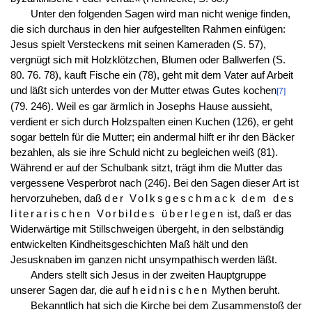
Unter den folgenden Sagen wird man nicht wenige finden,
die sich durchaus in den hier aufgestellten Rahmen einfügen:
Jesus spielt Versteckens mit seinen Kameraden (S. 57),
vergnügt sich mit Holzklötzchen, Blumen oder Ballwerfen (S.
80. 76. 78), kauft Fische ein (78), geht mit dem Vater auf Arbeit
und läßt sich unterdes von der Mutter etwas Gutes kochen
[7]
(79. 246). Weil es gar ärmlich in Josephs Hause aussieht,
verdient er sich durch Holzspalten einen Kuchen (126), er geht
sogar betteln für die Mutter; ein andermal hilft er ihr den Bäcker
bezahlen, als sie ihre Schuld nicht zu begleichen weiß (81).
Während er auf der Schulbank sitzt, trägt ihm die Mutter das
vergessene Vesperbrot nach (246). Bei den Sagen dieser Art ist
hervorzuheben, daß
der Volksgeschmack dem des
literarischen Vorbildes überlegen
ist, daß er das
Widerwärtige mit Stillschweigen übergeht, in den selbständig
entwickelten Kindheitsgeschichten Maß hält und den
Jesusknaben im ganzen nicht unsympathisch werden läßt.
Anders stellt sich Jesus in der zweiten Hauptgruppe
unserer Sagen dar, die auf
heidnischen
Mythen beruht.
Bekanntlich hat sich die Kirche bei dem Zusammenstoß der