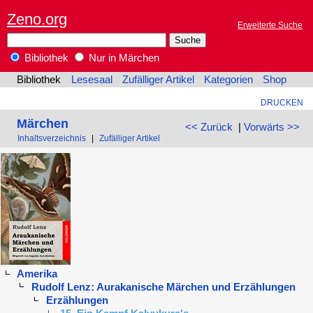
Zeno.org
Erweiterte Suche
Bibliothek
Nur in Märchen
Bibliothek
Lesesaal
Zufälliger Artikel
Kategorien
Shop
DRUCKEN
Märchen
<< Zurück
|
Vorwärts >>
Inhaltsverzeichnis
|
Zufälliger Artikel
Amerika
Rudolf Lenz: Aurakanische Märchen und Erzählungen
Erzählungen