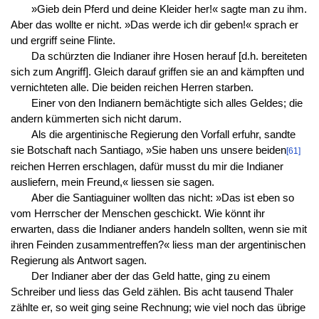
»Gieb dein Pferd und deine Kleider her!« sagte man zu ihm.
Aber das wollte er nicht. »Das werde ich dir geben!« sprach er
und ergriff seine Flinte.
Da schürzten die Indianer ihre Hosen herauf [d.h. bereiteten
sich zum Angriff]. Gleich darauf griffen sie an and kämpften und
vernichteten alle. Die beiden reichen Herren starben.
Einer von den Indianern bemächtigte sich alles Geldes; die
andern kümmerten sich nicht darum.
Als die argentinische Regierung den Vorfall erfuhr, sandte
sie Botschaft nach Santiago, »Sie haben uns unsere beiden
[61]
reichen Herren erschlagen, dafür musst du mir die Indianer
ausliefern, mein Freund,« liessen sie sagen.
Aber die Santiaguiner wollten das nicht: »Das ist eben so
vom Herrscher der Menschen geschickt. Wie könnt ihr
erwarten, dass die Indianer anders handeln sollten, wenn sie mit
ihren Feinden zusammentreffen?« liess man der argentinischen
Regierung als Antwort sagen.
Der Indianer aber der das Geld hatte, ging zu einem
Schreiber und liess das Geld zählen. Bis acht tausend Thaler
zählte er, so weit ging seine Rechnung; wie viel noch das übrige