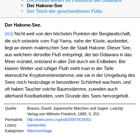
Die Kinderseelen im Flußbette bei Odawara
Der Hakone-See
Der Teich der geschwollenen Füße
Der Hakone-See.
Nicht weit von den höchsten Punkten der Berglandschaft,
[352]
die sich ostwärts vom Fuji-Yama, nahe der Küste, ausbreitet,
liegt an einem malerischen See die Stadt Hakone. Dieser See,
aus welchem derselbe Fluß entspringt, der bei Odawara in das
Meer mündet, entstand in alter Zeit durch ein Erdbeben. Bei
klarem Wetter und ruhiger Fluth sieht man in der Tiefe
ebensolche Kryptomerienstämme, wie sie in der Umgebung des
Sees noch heutzutage in besonderer Schönheit wachsen, und
oft haben Taucher solche Baumstämme, zuweilen auch
allerhand Kostbarkeiten, vom Grunde des Sees hervorgeholt.
Quelle:
Brauns, David: Japanische Märchen und Sagen. Leipzig:
Verlag von Wilhelm Friedrich, 1885, S. 352.
Permalink:
http://www.zeno.org/nid/20007829302
Lizenz:
Gemeinfrei
Kategorien:
Märchen/Sage