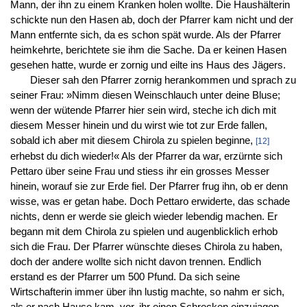
Mann, der ihn zu einem Kranken holen wollte. Die Haushälterin
schickte nun den Hasen ab, doch der Pfarrer kam nicht und der
Mann entfernte sich, da es schon spät wurde. Als der Pfarrer
heimkehrte, berichtete sie ihm die Sache. Da er keinen Hasen
gesehen hatte, wurde er zornig und eilte ins Haus des Jägers.
Dieser sah den Pfarrer zornig herankommen und sprach zu
seiner Frau: »Nimm diesen Weinschlauch unter deine Bluse;
wenn der wütende Pfarrer hier sein wird, steche ich dich mit
diesem Messer hinein und du wirst wie tot zur Erde fallen,
sobald ich aber mit diesem Chirola zu spielen beginne,
[12]
erhebst du dich wieder!« Als der Pfarrer da war, erzürnte sich
Pettaro über seine Frau und stiess ihr ein grosses Messer
hinein, worauf sie zur Erde fiel. Der Pfarrer frug ihn, ob er denn
wisse, was er getan habe. Doch Pettaro erwiderte, das schade
nichts, denn er werde sie gleich wieder lebendig machen. Er
begann mit dem Chirola zu spielen und augenblicklich erhob
sich die Frau. Der Pfarrer wünschte dieses Chirola zu haben,
doch der andere wollte sich nicht davon trennen. Endlich
erstand es der Pfarrer um 500 Pfund. Da sich seine
Wirtschafterin immer über ihn lustig machte, so nahm er sich,
als er nach Hause kam, vor, ihr einen Schrecken einzujagen.