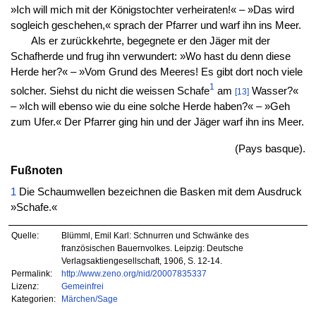
»Ich will mich mit der Königstochter verheiraten!« – »Das wird
sogleich geschehen,« sprach der Pfarrer und warf ihn ins Meer.
Als er zurückkehrte, begegnete er den Jäger mit der
Schafherde und frug ihn verwundert: »Wo hast du denn diese
Herde her?« – »Vom Grund des Meeres! Es gibt dort noch viele
1
solcher. Siehst du nicht die weissen Schafe
am
Wasser?«
[13]
– »Ich will ebenso wie du eine solche Herde haben?« – »Geh
zum Ufer.« Der Pfarrer ging hin und der Jäger warf ihn ins Meer.
(Pays basque).
Fußnoten
1
Die Schaumwellen bezeichnen die Basken mit dem Ausdruck
»Schafe.«
Quelle:
Blümml, Emil Karl: Schnurren und Schwänke des
französischen Bauernvolkes. Leipzig: Deutsche
Verlagsaktiengesellschaft, 1906, S. 12-14.
Permalink:
http://www.zeno.org/nid/20007835337
Lizenz:
Gemeinfrei
Kategorien:
Märchen/Sage