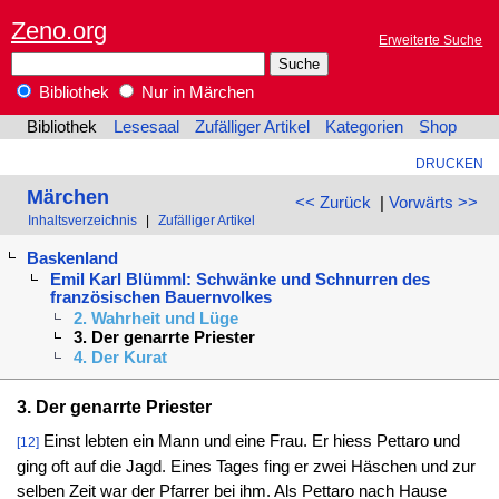
Zeno.org
Erweiterte Suche
Bibliothek
Nur in Märchen
Bibliothek
Lesesaal
Zufälliger Artikel
Kategorien
Shop
DRUCKEN
Märchen
<< Zurück
|
Vorwärts >>
Inhaltsverzeichnis
|
Zufälliger Artikel
Baskenland
Emil Karl Blümml: Schwänke und Schnurren des
französischen Bauernvolkes
2. Wahrheit und Lüge
3. Der genarrte Priester
4. Der Kurat
3. Der genarrte Priester
Einst lebten ein Mann und eine Frau. Er hiess Pettaro und
[12]
ging oft auf die Jagd. Eines Tages fing er zwei Häschen und zur
selben Zeit war der Pfarrer bei ihm. Als Pettaro nach Hause