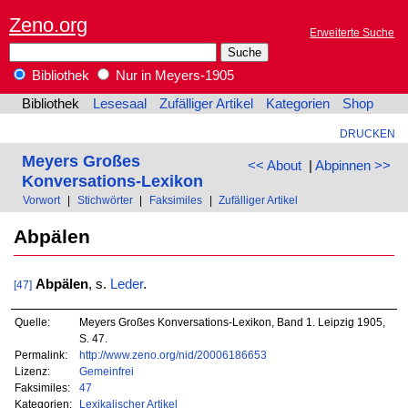
Zeno.org
Erweiterte Suche
Bibliothek
Nur in Meyers-1905
Bibliothek
Lesesaal
Zufälliger Artikel
Kategorien
Shop
DRUCKEN
Meyers Großes
<< About
|
Abpinnen >>
Konversations-Lexikon
Vorwort
|
Stichwörter
|
Faksimiles
|
Zufälliger Artikel
Abpälen
Abpälen
, s.
Leder
.
[47]
Quelle:
Meyers Großes Konversations-Lexikon, Band 1. Leipzig 1905,
S. 47.
Permalink:
http://www.zeno.org/nid/20006186653
Lizenz:
Gemeinfrei
Faksimiles:
47
Kategorien:
Lexikalischer Artikel