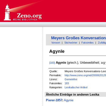
Meyers Großes Konversation
Vorwort
|
Stichwörter
|
Faksimiles
|
Zufällig
Agynīe
Agynīe
(griech.), Unbeweibtheit;
ag
[183]
Quelle:
Meyers Großes Konversations-Lexik
Permalink:
http://www.zeno.org/nid/200062012
Lizenz:
Gemeinfrei
Faksimiles:
183
Kategorien:
Lexikalischer Artikel
Ähnliche Einträge in anderen Lexika
Pierer-1857
:
Agynie