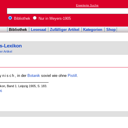
Erweiterte Suche
Bibliothek
Nur in Meyers-1905
Bibliothek
Lesesaal
Zufälliger Artikel
Kategorien
Shop
s-Lexikon
er Artikel
ynisch
, in der
Botanik
soviel wie ohne
Pistill
.
on, Band 1. Leipzig 1905, S. 183.
96