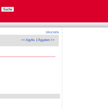
DRUCKEN
<< Agylla
|
Ägypten >>