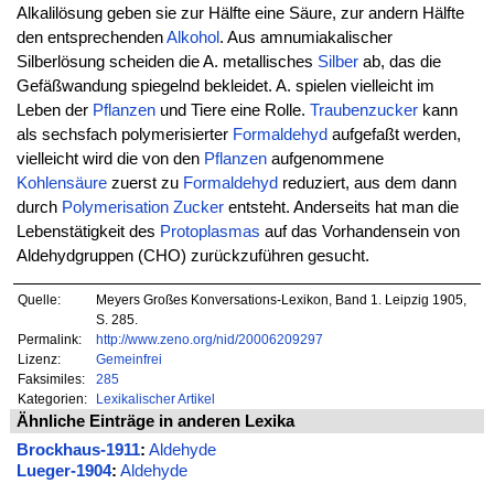
Alkalilösung geben sie zur Hälfte eine Säure, zur andern Hälfte
den entsprechenden
Alkohol
. Aus amnumiakalischer
Silberlösung scheiden die A. metallisches
Silber
ab, das die
Gefäßwandung spiegelnd bekleidet. A. spielen vielleicht im
Leben der
Pflanzen
und Tiere eine Rolle.
Traubenzucker
kann
als sechsfach polymerisierter
Formaldehyd
aufgefaßt werden,
vielleicht wird die von den
Pflanzen
aufgenommene
Kohlensäure
zuerst zu
Formaldehyd
reduziert, aus dem dann
durch
Polymerisation
Zucker
entsteht. Anderseits hat man die
Lebenstätigkeit des
Protoplasmas
auf das Vorhandensein von
Aldehydgruppen (CHO) zurückzuführen gesucht.
Quelle:
Meyers Großes Konversations-Lexikon, Band 1. Leipzig 1905,
S. 285.
Permalink:
http://www.zeno.org/nid/20006209297
Lizenz:
Gemeinfrei
Faksimiles:
285
Kategorien:
Lexikalischer Artikel
Ähnliche Einträge in anderen Lexika
Brockhaus-1911
:
Aldehyde
Lueger-1904
:
Aldehyde