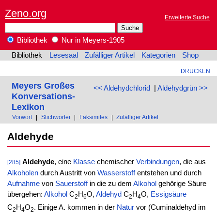
Zeno.org
Erweiterte Suche
Bibliothek
Nur in Meyers-1905
Bibliothek
Lesesaal
Zufälliger Artikel
Kategorien
Shop
DRUCKEN
Meyers Großes
<< Aldehydchlorid
|
Aldehydgrün >>
Konversations-
Lexikon
Vorwort
|
Stichwörter
|
Faksimiles
|
Zufälliger Artikel
Aldehyde
Aldehyde
, eine
Klasse
chemischer
Verbindungen
, die aus
[285]
Alkoholen
durch Austritt von
Wasserstoff
entstehen und durch
Aufnahme
von
Sauerstoff
in die zu dem
Alkohol
gehörige Säure
übergehen:
Alkohol
C
H
O,
Aldehyd
C
H
O,
Essigsäure
2
6
2
4
C
H
O
. Einige A. kommen in der
Natur
vor (Cuminaldehyd im
2
4
2