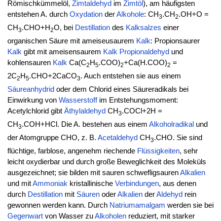
Römischkümmelöl,
Zimtaldehyd
im
Zimtöl
), am häufigsten
entstehen A. durch
Oxydation
der
Alkohole
: CH
.CH
.OH+O =
3
2
CH
.CHO+H
O, bei
Destillation
des
Kalksalzes
einer
3
2
organischen Säure mit ameiseusaurem
Kalk
: Propionsaurer
Kalk
gibt mit ameisensaurem
Kalk
Propionaldehyd
und
kohlensauren
Kalk
Ca(C
H
.COO)
+Ca(H.COO)
=
2
5
2
2
2C
H
.CHO+2CaCO
. Auch entstehen sie aus einem
2
5
3
Säureanhydrid
oder dem Chlorid eines Säureradikals bei
Einwirkung von
Wasserstoff
im Entstehungsmoment:
Acetylchlorid gibt
Äthylaldehyd
CH
.COCl+2H =
3
CH
.COH+HCl. Die A. bestehen aus einem
Alkoholradikal
und
3
der Atomgruppe CHO, z. B.
Acetaldehyd
CH
.CHO. Sie sind
3
flüchtige, farblose, angenehm riechende
Flüssigkeiten
, sehr
leicht oxydierbar und durch große Beweglichkeit des Moleküls
ausgezeichnet; sie bilden mit sauren schwefligsauren
Alkalien
und mit
Ammoniak
kristallinische
Verbindungen
, aus denen
durch
Destillation
mit
Säuren
oder
Alkalien
der
Aldehyd
rein
gewonnen werden kann. Durch
Natriumamalgam
werden sie bei
Gegenwart
von Wasser zu
Alkoholen
reduziert, mit starker