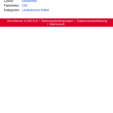
Lizenz:
Gemeinfrei
Faksimiles:
538
Kategorien:
Lexikalischer Artikel
ZenoServer 4.030.014
Nutzungsbedingungen
Datenschutzerklärung
Impressum