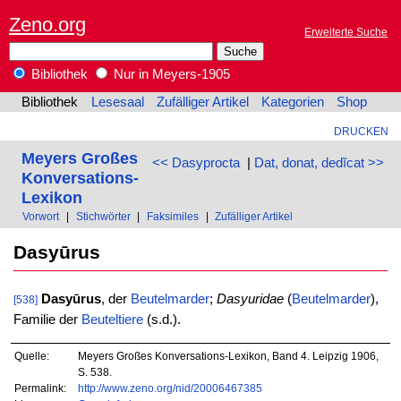
Zeno.org
Erweiterte Suche
Bibliothek
Nur in Meyers-1905
Bibliothek
Lesesaal
Zufälliger Artikel
Kategorien
Shop
DRUCKEN
Meyers Großes
<< Dasyprocta
|
Dat, donat, dedĭcat >>
Konversations-
Lexikon
Vorwort
|
Stichwörter
|
Faksimiles
|
Zufälliger Artikel
Dasyūrus
Dasyūrus
, der
Beutelmarder
;
Dasyuridae
(
Beutelmarder
),
[538]
Familie der
Beuteltiere
(s.d.).
Quelle:
Meyers Großes Konversations-Lexikon, Band 4. Leipzig 1906,
S. 538.
Permalink:
http://www.zeno.org/nid/20006467385