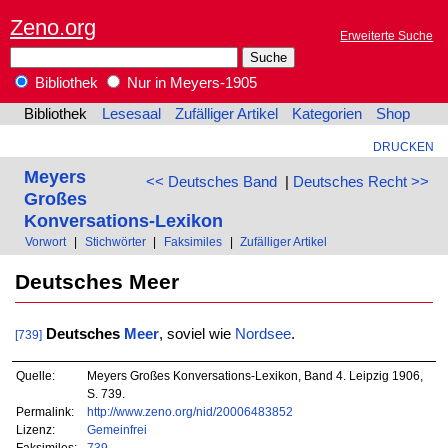
Zeno.org
Erweiterte Suche
Bibliothek
Nur in Meyers-1905
Bibliothek
Lesesaal
Zufälliger Artikel
Kategorien
Shop
DRUCKEN
Meyers
<< Deutsches Band
|
Deutsches Recht >>
Großes
Konversations-Lexikon
Vorwort
|
Stichwörter
|
Faksimiles
|
Zufälliger Artikel
Deutsches Meer
Deutsches
Meer
, soviel wie
Nordsee
.
[739]
Quelle:
Meyers Großes Konversations-Lexikon, Band 4. Leipzig 1906,
S. 739.
Permalink:
http://www.zeno.org/nid/20006483852
Lizenz:
Gemeinfrei
Faksimiles:
739