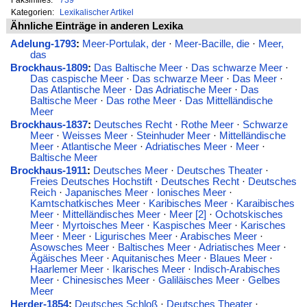
Kategorien:
Lexikalischer Artikel
Ähnliche Einträge in anderen Lexika
Adelung-1793
:
Meer-Portulak, der
·
Meer-Bacille, die
·
Meer,
das
Brockhaus-1809
:
Das Baltische Meer
·
Das schwarze Meer
·
Das caspische Meer
·
Das schwarze Meer
·
Das Meer
·
Das Atlantische Meer
·
Das Adriatische Meer
·
Das
Baltische Meer
·
Das rothe Meer
·
Das Mittelländische
Meer
Brockhaus-1837
:
Deutsches Recht
·
Rothe Meer
·
Schwarze
Meer
·
Weisses Meer
·
Steinhuder Meer
·
Mittelländische
Meer
·
Atlantische Meer
·
Adriatisches Meer
·
Meer
·
Baltische Meer
Brockhaus-1911
:
Deutsches Meer
·
Deutsches Theater
·
Freies Deutsches Hochstift
·
Deutsches Recht
·
Deutsches
Reich
·
Japanisches Meer
·
Ionisches Meer
·
Kamtschatkisches Meer
·
Karibisches Meer
·
Karaibisches
Meer
·
Mittelländisches Meer
·
Meer [2]
·
Ochotskisches
Meer
·
Myrtoisches Meer
·
Kaspisches Meer
·
Karisches
Meer
·
Meer
·
Ligurisches Meer
·
Arabisches Meer
·
Asowsches Meer
·
Baltisches Meer
·
Adriatisches Meer
·
Ägäisches Meer
·
Aquitanisches Meer
·
Blaues Meer
·
Haarlemer Meer
·
Ikarisches Meer
·
Indisch-Arabisches
Meer
·
Chinesisches Meer
·
Galiläisches Meer
·
Gelbes
Meer
Herder-1854
:
Deutsches Schloß
·
Deutsches Theater
·