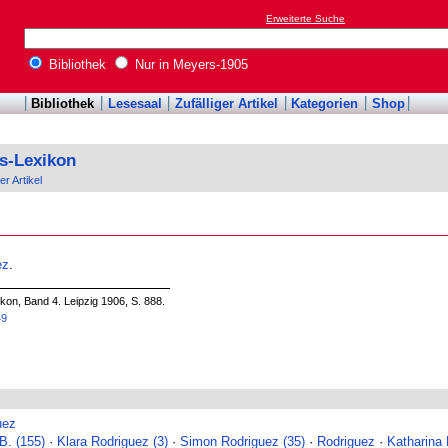
Erweiterte Suche
Bibliothek
Nur in Meyers-1905
Bibliothek
Lesesaal
Zufälliger Artikel
Kategorien
Shop
s-Lexikon
er Artikel
ez
.
on, Band 4. Leipzig 1906, S. 888.
49
uez
B. (155)
·
Klara Rodriguez (3)
·
Simon Rodriguez (35)
·
Rodriguez
·
Katharina 