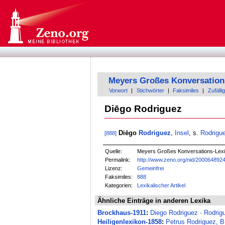
Meyers Großes Konversation
Vorwort
|
Stichwörter
|
Faksimiles
|
Zufällig
Diēgo Rodriguez
Diēgo
Rodriguez
,
Insel
, s.
Rodrigu
[888]
Quelle:
Meyers Großes Konversations-Lexik
Permalink:
http://www.zeno.org/nid/200064892
Lizenz:
Gemeinfrei
Faksimiles:
888
Kategorien:
Lexikalischer Artikel
Ähnliche Einträge in anderen Lexika
Brockhaus-1911
:
Diego Rodriguez
·
Rodrig
Heiligenlexikon-1858
:
Petrus Rodriguez, B