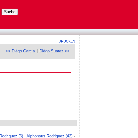
DRUCKEN
<< Diēgo Garcia
|
Diēgo Suarez >>
Rodriguez (6)
·
Alphonsus Rodriguez (42)
·