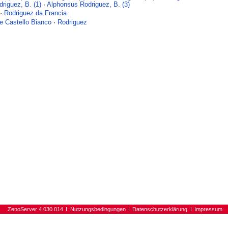
riguez, B. (1)
·
Alphonsus Rodriguez, B. (3)
·
Rodriguez da Francia
e Castello Bianco
·
Rodriguez
ZenoServer 4.030.014
Nutzungsbedingungen
Datenschutzerklärung
Impressum