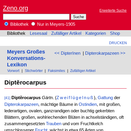
Zeno.org
Erweiterte Suche
Bibliothek
Nur in Meyers-1905
Bibliothek
Lesesaal
Zufälliger Artikel
Kategorien
Shop
DRUCKEN
Meyers Großes
<< Dipterīnen
|
Dipterokarpazeen >>
Konversations-
Lexikon
Vorwort
|
Stichwörter
|
Faksimiles
|
Zufälliger Artikel
Diptĕrocarpus
Diptĕrocarpus
Gärtn
. (
Zweiflügelnuß
),
Gattung
der
[41]
Dipterokarpazeen
, mächtige Bäume in
Ostindien
, mit großen,
lederartigen, ovalen, ganzrandigen oder buchtig gekerbten
Blättern, großen, wohlriechenden Blüten in achselständigen, oft
zusammengesetzten
Trauben
und vom Fruchtkelch
umschlossener
Frucht
, wächst in etwa 65 Arten von