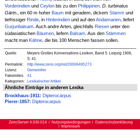
Vorderindien
und
Ceylon
bis zu den
Philippinen
.
D. turbinatus
Gärtn
., ein 60 m hoher
Baum
mit geradem, dickem
Stamm
und
tiefrissiger
Rinde
, in
Hinterindien
und auf den
Andamanen
, liefert
Gurjunbalsam
. Auch andre Arten, gleichfalls
Riesen
unter den
südasiatischen
Bäumen
, liefern
Balsam
. Aus den
Stämmen
macht man
Kähne
, die bis 100 Menschen fassen sollen.
Quelle:
Meyers Großes Konversations-Lexikon, Band 5. Leipzig 1906,
S. 41.
Permalink:
http://www.zeno.org/nid/20006495273
Lizenz:
Gemeinfrei
Faksimiles:
41
Kategorien:
Lexikalischer Artikel
Ähnliche Einträge in anderen Lexika
Brockhaus-1911
:
Dipterocárpus
Pierer-1857
:
Dipterocarpus
ZenoServer 4.030.014
Nutzungsbedingungen
Datenschutzerklärung
Impressum