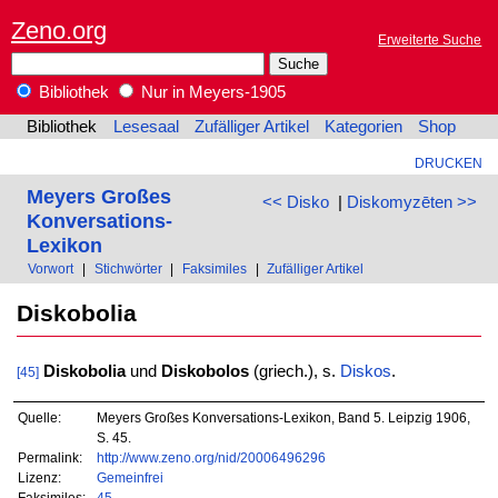
Zeno.org
Erweiterte Suche
Bibliothek
Nur in Meyers-1905
Bibliothek
Lesesaal
Zufälliger Artikel
Kategorien
Shop
DRUCKEN
Meyers Großes
<< Disko
|
Diskomyzēten >>
Konversations-
Lexikon
Vorwort
|
Stichwörter
|
Faksimiles
|
Zufälliger Artikel
Diskobolia
Diskobolia
und
Diskobolos
(griech.), s.
Diskos
.
[45]
Quelle:
Meyers Großes Konversations-Lexikon, Band 5. Leipzig 1906,
S. 45.
Permalink:
http://www.zeno.org/nid/20006496296
Lizenz:
Gemeinfrei
Faksimiles:
45