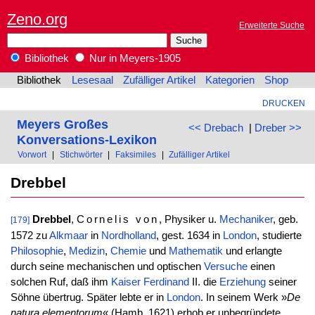
Zeno.org
Erweiterte Suche
Bibliothek
Nur in Meyers-1905
Bibliothek
Lesesaal
Zufälliger Artikel
Kategorien
Shop
DRUCKEN
Meyers Großes
<< Drebach
|
Dreber >>
Konversations-Lexikon
Vorwort
|
Stichwörter
|
Faksimiles
|
Zufälliger Artikel
Drebbel
Drebbel
,
Cornelis von
, Physiker u.
Mechaniker
, geb.
[179]
1572 zu
Alkmaar
in
Nordholland
, gest. 1634 in
London
, studierte
Philosophie
,
Medizin
,
Chemie
und
Mathematik
und erlangte
durch seine mechanischen und optischen
Versuche
einen
solchen Ruf, daß ihm
Kaiser
Ferdinand
II. die
Erziehung
seiner
Söhne übertrug. Später lebte er in
London
. In seinem Werk »
De
natura elementorum
« (Hamb. 1621) erhob er unbegründete