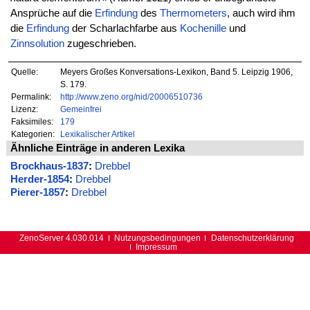
Ansprüche auf die
Erfindung
des
Thermometers
, auch wird ihm
die
Erfindung
der Scharlachfarbe aus
Kochenille
und
Zinnsolution
zugeschrieben.
Quelle:
Meyers Großes Konversations-Lexikon, Band 5. Leipzig 1906,
S. 179.
Permalink:
http://www.zeno.org/nid/20006510736
Lizenz:
Gemeinfrei
Faksimiles:
179
Kategorien:
Lexikalischer Artikel
Ähnliche Einträge in anderen Lexika
Brockhaus-1837
:
Drebbel
Herder-1854
:
Drebbel
Pierer-1857
:
Drebbel
ZenoServer 4.030.014
Nutzungsbedingungen
Datenschutzerklärung
Impressum