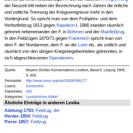
der Neuzeit tritt neben der Bezeichnung nach Jahren die örtliche
und zeitliche Trennung der Kriegsereignisse mehr in den
Vordergrund. So spricht man von dem Frühjahrs- und dem
Herbstfeldzug 1813 gegen
Napoleon
I. 1866 standen räumlich
getrennt nebeneinander der F. in
Böhmen
und der
Mainfeldzug
.
In den Feldzügen 1870/71 gegen
Frankreich
spricht man von
dem F. der Nordarmee, dem F. an der
Loire
etc. als zeitlich und
räumlich von den übrigen Kriegsbegebenheiten getrennten, in
sich abgeschlossenen
Operationen
.
Quelle:
Meyers Großes Konversations-Lexikon, Band 6. Leipzig 1906,
S. 405.
Permalink:
http://www.zeno.org/nid/20006598277
Lizenz:
Gemeinfrei
Faksimiles:
405
Kategorien:
Lexikalischer Artikel
Ähnliche Einträge in anderen Lexika
Adelung-1793
:
Feldzug, der
Herder-1854
:
Feldzug
Pierer-1857
:
Feldzug