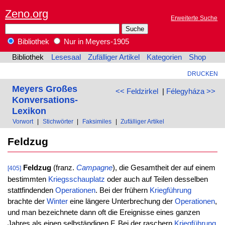
Zeno.org
Erweiterte Suche
Bibliothek
Nur in Meyers-1905
Bibliothek
Lesesaal
Zufälliger Artikel
Kategorien
Shop
DRUCKEN
Meyers Großes
<< Feldzirkel
|
Félegyháza >>
Konversations-
Lexikon
Vorwort
|
Stichwörter
|
Faksimiles
|
Zufälliger Artikel
Feldzug
Feldzug
(franz.
Campagne
), die Gesamtheit der auf einem
[405]
bestimmten
Kriegsschauplatz
oder auch auf Teilen desselben
stattfindenden
Operationen
. Bei der frühern
Kriegführung
brachte der
Winter
eine längere Unterbrechung der
Operationen
,
und man bezeichnete dann oft die Ereignisse eines ganzen
Jahres als einen selbständigen F. Bei der raschern
Kriegführung