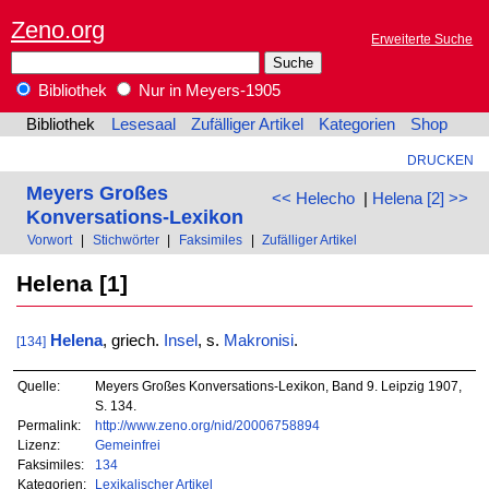
Zeno.org
Erweiterte Suche
Bibliothek
Nur in Meyers-1905
Bibliothek
Lesesaal
Zufälliger Artikel
Kategorien
Shop
DRUCKEN
Meyers Großes
<< Helecho
|
Helena [2] >>
Konversations-Lexikon
Vorwort
|
Stichwörter
|
Faksimiles
|
Zufälliger Artikel
Helena [1]
Helena
, griech.
Insel
, s.
Makronisi
.
[134]
Quelle:
Meyers Großes Konversations-Lexikon, Band 9. Leipzig 1907,
S. 134.
Permalink:
http://www.zeno.org/nid/20006758894
Lizenz:
Gemeinfrei
Faksimiles:
134
Kategorien:
Lexikalischer Artikel