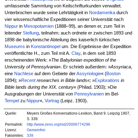
umfassende Sammlung von Keilschrifturkunden verwaltet.
Unterbrochen wurde seine Lehrtätigkeit in
Nordamerika
durch
vier wissenschaftliche Expeditionen seiner Universität nach
Nippur
in
Mesopotamien
(1888–99), an denen er, zum Teil in
leitender
Stellung
, teilnahm; auch ordnete er zwischen 1893 und
1898 die babylonische Abteilung des kaiserlich türkischen
Museums
in
Konstantinopel
um. Die Ergebnisse der Expedition
veröffentlichte H., zum Teil mit A.
Clay
, in dem seit 1893
erscheinenden Werk: »
The Babylonian expedition of the
University of Pennsylvania
«. Er schrieb außerdem: »
Assyriaca
,
eine
Nachlese
auf dem Gebiete der
Assyriologie
« (
Boston
1894); »
Recent
researches in Bible lands«; »
Explorations
in
Bible lands during the XIX. century
« (Philad. 1903); »Die
Ausgrabungen der Universität von
Pennsylvanien
im Bel-
Tempel
zu
Nippur
«,
Vortrag
(Leipz. 1903).
Quelle:
Meyers Großes Konversations-Lexikon, Band 9. Leipzig 1907,
S. 339.
Permalink:
http://www.zeno.org/nid/20006774296
Lizenz:
Gemeinfrei
Faksimiles:
339