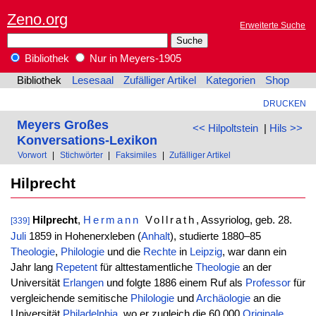
Zeno.org
Erweiterte Suche
Bibliothek
Nur in Meyers-1905
Bibliothek
Lesesaal
Zufälliger Artikel
Kategorien
Shop
DRUCKEN
Meyers Großes
<< Hilpoltstein
|
Hils >>
Konversations-Lexikon
Vorwort
|
Stichwörter
|
Faksimiles
|
Zufälliger Artikel
Hilprecht
Hilprecht
,
Hermann
Vollrath
, Assyriolog, geb. 28.
[339]
Juli
1859 in Hohenerxleben (
Anhalt
), studierte 1880–85
Theologie
,
Philologie
und die
Rechte
in
Leipzig
, war dann ein
Jahr lang
Repetent
für alttestamentliche
Theologie
an der
Universität
Erlangen
und folgte 1886 einem Ruf als
Professor
für
vergleichende semitische
Philologie
und
Archäologie
an die
Universität
Philadelphia
, wo er zugleich die 60,000
Originale