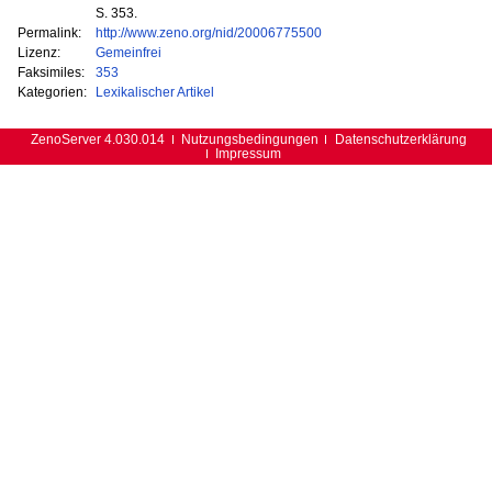
S. 353.
Permalink:
http://www.zeno.org/nid/20006775500
Lizenz:
Gemeinfrei
Faksimiles:
353
Kategorien:
Lexikalischer Artikel
ZenoServer 4.030.014
Nutzungsbedingungen
Datenschutzerklärung
Impressum