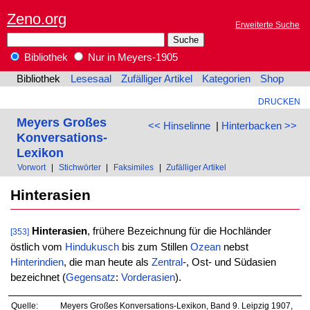
Zeno.org
Erweiterte Suche
Bibliothek
Nur in Meyers-1905
Bibliothek
Lesesaal
Zufälliger Artikel
Kategorien
Shop
DRUCKEN
Meyers Großes
<< Hinselinne
|
Hinterbacken >>
Konversations-
Lexikon
Vorwort
|
Stichwörter
|
Faksimiles
|
Zufälliger Artikel
Hinterasien
Hinterasien
, frühere Bezeichnung für die Hochländer
[353]
östlich vom
Hindukusch
bis zum Stillen
Ozean
nebst
Hinterindien
, die man heute als
Zentral
-, Ost- und Südasien
bezeichnet (
Gegensatz
:
Vorderasien
).
Quelle:
Meyers Großes Konversations-Lexikon, Band 9. Leipzig 1907,