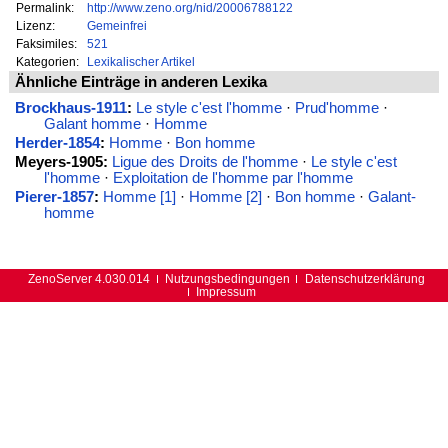
Permalink:
http://www.zeno.org/nid/20006788122
Lizenz:
Gemeinfrei
Faksimiles:
521
Kategorien:
Lexikalischer Artikel
Ähnliche Einträge in anderen Lexika
Brockhaus-1911
:
Le style c'est l'homme
·
Prud'homme
·
Galant homme
·
Homme
Herder-1854
:
Homme
·
Bon homme
Meyers-1905:
Ligue des Droits de l'homme
·
Le style c'est
l'homme
·
Exploitation de l'homme par l'homme
Pierer-1857
:
Homme [1]
·
Homme [2]
·
Bon homme
·
Galant-
homme
ZenoServer 4.030.014
Nutzungsbedingungen
Datenschutzerklärung
Impressum