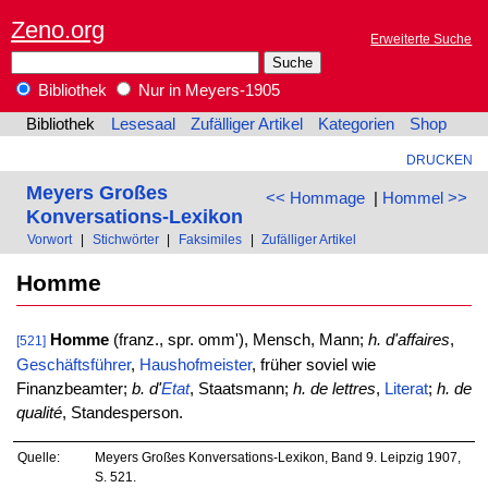
Zeno.org
Erweiterte Suche
Bibliothek
Nur in Meyers-1905
Bibliothek
Lesesaal
Zufälliger Artikel
Kategorien
Shop
DRUCKEN
Meyers Großes
<< Hommage
|
Hommel >>
Konversations-Lexikon
Vorwort
|
Stichwörter
|
Faksimiles
|
Zufälliger Artikel
Homme
Homme
(franz., spr. omm'), Mensch, Mann;
h. d'affaires
,
[521]
Geschäftsführer
,
Haushofmeister
, früher soviel wie
Finanzbeamter;
b. d'
Etat
, Staatsmann;
h. de lettres
,
Literat
;
h. de
qualité
, Standesperson.
Quelle:
Meyers Großes Konversations-Lexikon, Band 9. Leipzig 1907,
S. 521.