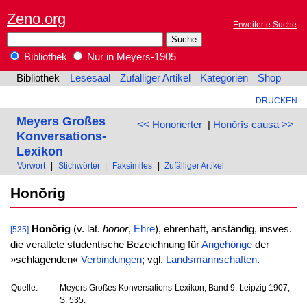
Zeno.org
Erweiterte Suche
Bibliothek
Nur in Meyers-1905
Bibliothek
Lesesaal
Zufälliger Artikel
Kategorien
Shop
DRUCKEN
Meyers Großes
<< Honorierter
|
Honŏrīs causa >>
Konversations-
Lexikon
Vorwort
|
Stichwörter
|
Faksimiles
|
Zufälliger Artikel
Honŏrig
Honŏrig
(v. lat.
honor
,
Ehre
), ehrenhaft, anständig, insves.
[535]
die veraltete studentische Bezeichnung für
Angehörige
der
»schlagenden«
Verbindungen
; vgl.
Landsmannschaften
.
Quelle:
Meyers Großes Konversations-Lexikon, Band 9. Leipzig 1907,
S. 535.