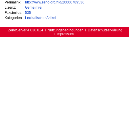
Permalink:
http://www.zeno.org/nid/20006789536
Lizenz:
Gemeinfrei
Faksimiles:
535
Kategorien:
Lexikalischer Artikel
ZenoServer 4.030.014
Nutzungsbedingungen
Datenschutzerklärung
Impressum