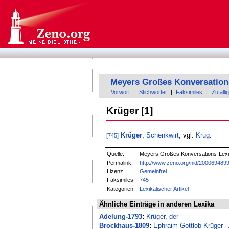
Meyers Großes Konversation
Vorwort
|
Stichwörter
|
Faksimiles
|
Zufällig
Krüger [1]
Krüger
,
Schenkwirt
; vgl.
Krug
.
[745]
Quelle:
Meyers Großes Konversations-Lexik
Permalink:
http://www.zeno.org/nid/200069489
Lizenz:
Gemeinfrei
Faksimiles:
745
Kategorien:
Lexikalischer Artikel
Ähnliche Einträge in anderen Lexika
Adelung-1793
:
Krüger, der
Brockhaus-1809
:
Ephraim Gottlob Krüger
·