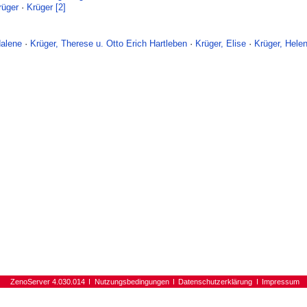
rüger
·
Krüger [2]
dalene
·
Krüger, Therese u. Otto Erich Hartleben
·
Krüger, Elise
·
Krüger, Hele
ZenoServer 4.030.014
Nutzungsbedingungen
Datenschutzerklärung
Impressum