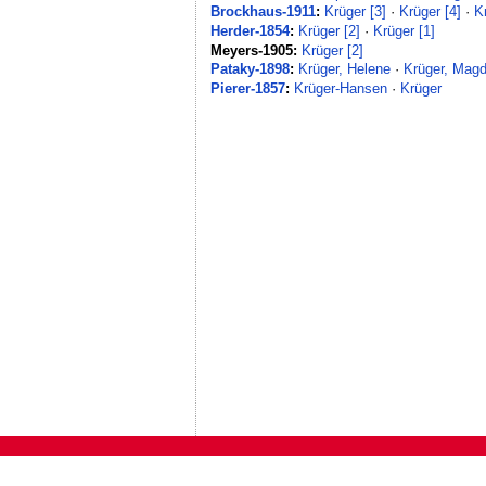
Brockhaus-1911
:
Krüger [3]
·
Krüger [4]
·
K
Herder-1854
:
Krüger [2]
·
Krüger [1]
Meyers-1905:
Krüger [2]
Pataky-1898
:
Krüger, Helene
·
Krüger, Mag
Pierer-1857
:
Krüger-Hansen
·
Krüger