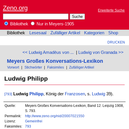
Zeno.org
Erweiterte Suche
Bibliothek
Nur in Meyers-1905
Bibliothek
Lesesaal
Zufälliger Artikel
Kategorien
Shop
DRUCKEN
<< Ludwig Amadēus von ...
|
Ludwig von Granada >>
Meyers Großes Konversations-Lexikon
Vorwort
|
Stichwörter
|
Faksimiles
|
Zufälliger Artikel
Ludwig Philipp
Ludwig
Philipp
, König der
Franzosen
, s.
Ludwig
39).
[793]
Quelle:
Meyers Großes Konversations-Lexikon, Band 12. Leipzig 1908,
S. 793.
Permalink:
http://www.zeno.org/nid/20007021550
Lizenz:
Gemeinfrei
Faksimiles:
793