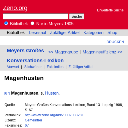
Zeno.org
Erweiterte Suche
Bibliothek
Nur in Meyers-1905
Bibliothek
Lesesaal
Zufälliger Artikel
Kategorien
Shop
DRUCKEN
Meyers Großes
<< Magengrube
|
Mageninsuffizienz >>
Konversations-Lexikon
Vorwort
|
Stichwörter
|
Faksimiles
|
Zufälliger Artikel
Magenhusten
Magenhusten
, s.
Husten
.
[67]
Quelle:
Meyers Großes Konversations-Lexikon, Band 13. Leipzig 1908,
S. 67.
Permalink:
http://www.zeno.org/nid/20007033281
Lizenz:
Gemeinfrei
Faksimiles:
67