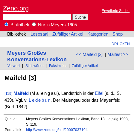
Zeno.org
Erweiterte Suche
Bibliothek
Nur in Meyers-1905
Bibliothek
Lesesaal
Zufälliger Artikel
Kategorien
Shop
DRUCKEN
Meyers Großes
<< Maifeld [2]
|
Maifest >>
Konversations-Lexikon
Vorwort
|
Stichwörter
|
Faksimiles
|
Zufälliger Artikel
Maifeld [3]
Maifeld
(
Maiengau
), Landstrich in der
Eifel
(s. d., S.
[119]
439). Vgl. v.
Ledebur
, Der Maiengau oder das Mayenfeld
(Berl. 1842).
Quelle:
Meyers Großes Konversations-Lexikon, Band 13. Leipzig 1908,
S. 119.
Permalink:
http://www.zeno.org/nid/20007037104