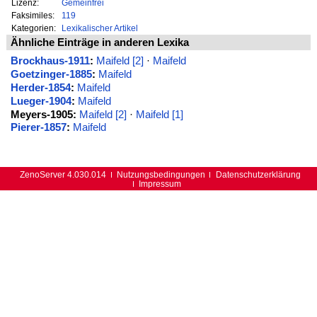
Lizenz:
Gemeinfrei
Faksimiles:
119
Kategorien:
Lexikalischer Artikel
Ähnliche Einträge in anderen Lexika
Brockhaus-1911
:
Maifeld [2]
·
Maifeld
Goetzinger-1885
:
Maifeld
Herder-1854
:
Maifeld
Lueger-1904
:
Maifeld
Meyers-1905:
Maifeld [2]
·
Maifeld [1]
Pierer-1857
:
Maifeld
ZenoServer 4.030.014
Nutzungsbedingungen
Datenschutzerklärung
Impressum