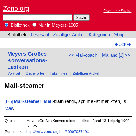
Zeno.org
Erweiterte Suche
Bibliothek
Nur in Meyers-1905
Bibliothek
Lesesaal
Zufälliger Artikel
Kategorien
Shop
DRUCKEN
Meyers Großes
<< Mail-coach
|
Mailand [1] >>
Konversations-
Lexikon
Vorwort
|
Stichwörter
|
Faksimiles
|
Zufälliger Artikel
Mail-steamer
Mail-steamer
,
Mail
-train
(engl., spr. mēl-ßtīmer, -trēn), s.
[125]
Mail
.
Quelle:
Meyers Großes Konversations-Lexikon, Band 13. Leipzig 1908,
S. 125.
Permalink:
http://www.zeno.org/nid/2000703749X