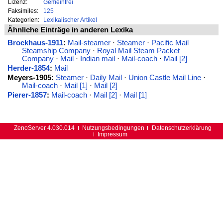
Lizenz:
Gemeinfrei
Faksimiles:
125
Kategorien:
Lexikalischer Artikel
Ähnliche Einträge in anderen Lexika
Brockhaus-1911
:
Mail-steamer
·
Steamer
·
Pacific Mail
Steamship Company
·
Royal Mail Steam Packet
Company
·
Mail
·
Indian mail
·
Mail-coach
·
Mail [2]
Herder-1854
:
Mail
Meyers-1905:
Steamer
·
Daily Mail
·
Union Castle Mail Line
·
Mail-coach
·
Mail [1]
·
Mail [2]
Pierer-1857
:
Mail-coach
·
Mail [2]
·
Mail [1]
ZenoServer 4.030.014
Nutzungsbedingungen
Datenschutzerklärung
Impressum