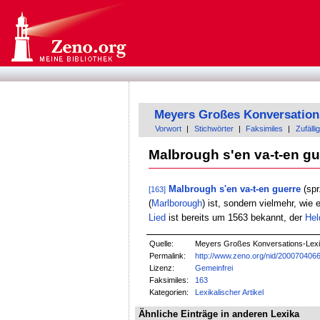
Meyers Großes Konversation
Vorwort
|
Stichwörter
|
Faksimiles
|
Zufällig
Malbrough s'en va-t-en gu
Malbrough s'en va-t-en guerre
(spr
[163]
(
Marlborough
) ist, sondern vielmehr, wie 
Lied
ist bereits um 1563 bekannt, der
Hel
Quelle:
Meyers Großes Konversations-Lexik
Permalink:
http://www.zeno.org/nid/200070406
Lizenz:
Gemeinfrei
Faksimiles:
163
Kategorien:
Lexikalischer Artikel
Ähnliche Einträge in anderen Lexika