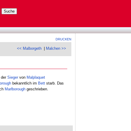
DRUCKEN
<< Malborgeth
|
Malchen >>
 der
Sieger
von
Malplaquet
orough
bekanntlich im
Bett
starb. Das
ich
Marlborough
geschrieben.