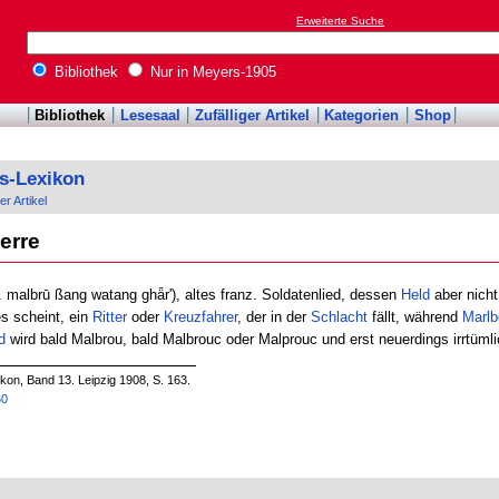
Erweiterte Suche
Bibliothek
Nur in Meyers-1905
Bibliothek
Lesesaal
Zufälliger Artikel
Kategorien
Shop
s-Lexikon
er Artikel
erre
. malbrū ßang watang ghǟr'), altes franz. Soldatenlied, dessen
Held
aber nicht
es scheint, ein
Ritter
oder
Kreuzfahrer
, der in der
Schlacht
fällt, während
Marlb
d
wird bald Malbrou, bald Malbrouc oder Malprouc und erst neuerdings irrtüml
on, Band 13. Leipzig 1908, S. 163.
60