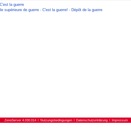
C'est la guerre
le supérieure de guerre
·
C'est la guerre!
·
Dépôt de la guerre
ZenoServer 4.030.014
Nutzungsbedingungen
Datenschutzerklärung
Impressum