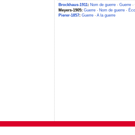
Brockhaus-1911
:
Nom de guerre
·
Guerre
·
Meyers-1905:
Guerre
·
Nom de guerre
·
Éco
Pierer-1857
:
Guerre
·
A la guerre