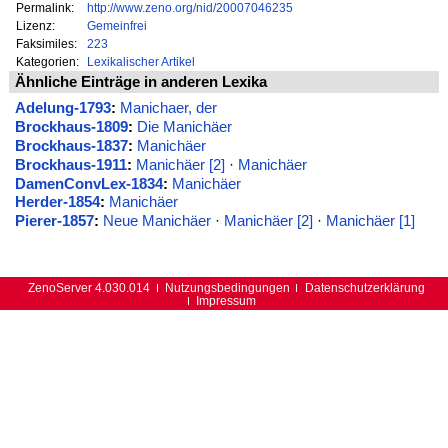
Permalink:
http://www.zeno.org/nid/20007046235
Lizenz:
Gemeinfrei
Faksimiles:
223
Kategorien:
Lexikalischer Artikel
Ähnliche Einträge in anderen Lexika
Adelung-1793
:
Manichaer, der
Brockhaus-1809
:
Die Manichäer
Brockhaus-1837
:
Manichäer
Brockhaus-1911
:
Manichäer [2]
·
Manichäer
DamenConvLex-1834
:
Manichäer
Herder-1854
:
Manichäer
Pierer-1857
:
Neue Manichäer
·
Manichäer [2]
·
Manichäer [1]
ZenoServer 4.030.014
Nutzungsbedingungen
Datenschutzerklärung
Impressum