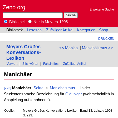
Zeno.org
Erweiterte Suche
Bibliothek
Nur in Meyers-1905
Bibliothek
Lesesaal
Zufälliger Artikel
Kategorien
Shop
DRUCKEN
Meyers Großes
<< Manica
|
Manichäismus >>
Konversations-
Lexikon
Vorwort
|
Stichwörter
|
Faksimiles
|
Zufälliger Artikel
Manichäer
Manichäer
,
Sekte
, s.
Manichäismus
. – In der
[223]
Studentensprache Bezeichnung für
Gläubiger
(wahrscheinlich in
Anspielung auf »mahnen«).
Quelle:
Meyers Großes Konversations-Lexikon, Band 13. Leipzig 1908,
S. 223.