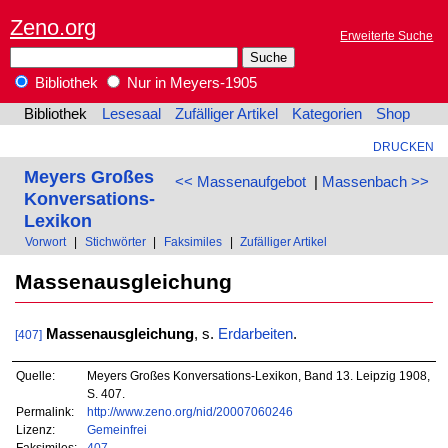
Zeno.org
Erweiterte Suche
Bibliothek
Nur in Meyers-1905
Bibliothek
Lesesaal
Zufälliger Artikel
Kategorien
Shop
DRUCKEN
Meyers Großes
<< Massenaufgebot
|
Massenbach >>
Konversations-
Lexikon
Vorwort
|
Stichwörter
|
Faksimiles
|
Zufälliger Artikel
Massenausgleichung
Massenausgleichung
, s.
Erdarbeiten
.
[407]
Quelle:
Meyers Großes Konversations-Lexikon, Band 13. Leipzig 1908,
S. 407.
Permalink:
http://www.zeno.org/nid/20007060246
Lizenz:
Gemeinfrei
Faksimiles:
407