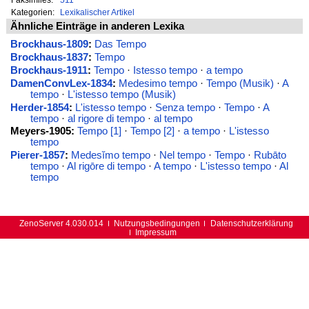
Kategorien:
Lexikalischer Artikel
Ähnliche Einträge in anderen Lexika
Brockhaus-1809
:
Das Tempo
Brockhaus-1837
:
Tempo
Brockhaus-1911
:
Tempo
·
Istesso tempo
·
a tempo
DamenConvLex-1834
:
Medesimo tempo
·
Tempo (Musik)
·
A
tempo
·
L'istesso tempo (Musik)
Herder-1854
:
L'istesso tempo
·
Senza tempo
·
Tempo
·
A
tempo
·
al rigore di tempo
·
al tempo
Meyers-1905:
Tempo [1]
·
Tempo [2]
·
a tempo
·
L'istesso
tempo
Pierer-1857
:
Medesĭmo tempo
·
Nel tempo
·
Tempo
·
Rubāto
tempo
·
Al rigōre di tempo
·
A tempo
·
L'istesso tempo
·
Al
tempo
ZenoServer 4.030.014
Nutzungsbedingungen
Datenschutzerklärung
Impressum