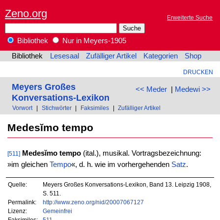
Zeno.org
Erweiterte Suche
Bibliothek
Nur in Meyers-1905
Bibliothek
Lesesaal
Zufälliger Artikel
Kategorien
Shop
DRUCKEN
Meyers Großes
<< Meder
|
Medewi >>
Konversations-Lexikon
Vorwort
|
Stichwörter
|
Faksimiles
|
Zufälliger Artikel
Medesĭmo tempo
Medesĭmo tempo
(ital.), musikal. Vortragsbezeichnung:
[511]
»im gleichen
Tempo
«, d. h. wie im vorhergehenden
Satz
.
Quelle:
Meyers Großes Konversations-Lexikon, Band 13. Leipzig 1908,
S. 511.
Permalink:
http://www.zeno.org/nid/20007067127
Lizenz:
Gemeinfrei
Faksimiles:
511