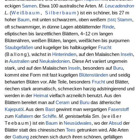
eckigen
Samen
. Etwa 100 australische Arten.
M.
Leucadendron
L
. (
Weißbaum
,
Silberbaum
) ist ein schöner, bis 27 m
hoher
Baum
, mit unten schwarzem, oben weißem
Stamm
,
[566]
oft schwammiger, in dünne Lagen abblätternder
Rinde
,
elliptischen bis lanzettlichen Blättern, 4–12 cm langen
Blütenähren, weißen Blüten, langen, weißlichen bis purpurnen
Staubgefäßen
und kugeliger bis halbkugeliger
Frucht
(
Ballong
), wächst in
Hinterindien
, auf den Malaiischen
Inseln
,
in
Australien
und
Neukaledonien
. Diese Art variiert ungemein
stark, und auf den Malaiischen
Inseln
, besonders auf
Buru
,
kommt eine Form mit fast kugeligen
Blütenständen
und seidig
behaarten Blüten vor. Alle Teile, besonders
Frucht
und Blätter,
riechen stark aromatisch, schmecken harzig adstringierend und
werden in der
Heimat
vielfach arzneilich benutzt. Aus den
Blättern bereitet man auf
Ceram
und
Buru
das ätherische
Kajeputöl
. Aus dem
Bast
gewinnt man wergartigen
Faserstoff
zum
Kalfatern
der
Schiffe
.
M. genistaefolia
Sm
. (
weißer
Teebaum
) ist ein
Baum
in
Neusüdwales
, wo der
Absud
der
Blätter statt des chinesischen
Tees
getrunken wird. Alle Arten
der
Gattung
zeichnen sich durch ihren schönen, gefälligen