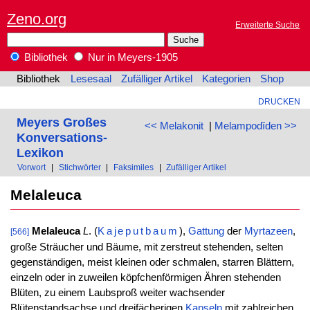
Zeno.org
Erweiterte Suche
Bibliothek
Nur in Meyers-1905
Bibliothek
Lesesaal
Zufälliger Artikel
Kategorien
Shop
DRUCKEN
Meyers Großes
<< Melakonit
|
Melampodīden >>
Konversations-
Lexikon
Vorwort
|
Stichwörter
|
Faksimiles
|
Zufälliger Artikel
Melaleuca
Melaleuca
L
. (
Kajeputbaum
),
Gattung
der
Myrtazeen
,
[566]
große Sträucher und Bäume, mit zerstreut stehenden, selten
gegenständigen, meist kleinen oder schmalen, starren Blättern,
einzeln oder in zuweilen köpfchenförmigen Ähren stehenden
Blüten, zu einem Laubsproß weiter wachsender
Blütenstandsachse und dreifächerigen
Kapseln
mit zahlreichen