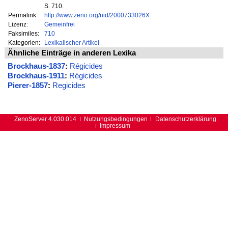
S. 710.
Permalink:
http://www.zeno.org/nid/2000733026X
Lizenz:
Gemeinfrei
Faksimiles:
710
Kategorien:
Lexikalischer Artikel
Ähnliche Einträge in anderen Lexika
Brockhaus-1837
:
Régicides
Brockhaus-1911
:
Régicides
Pierer-1857
:
Regicides
ZenoServer 4.030.014
Nutzungsbedingungen
Datenschutzerklärung
Impressum