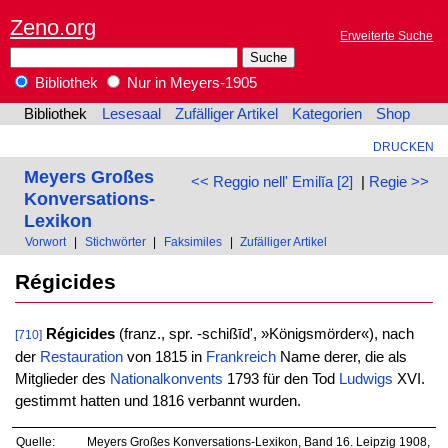
Zeno.org
Erweiterte Suche
Bibliothek
Nur in Meyers-1905
Bibliothek
Lesesaal
Zufälliger Artikel
Kategorien
Shop
DRUCKEN
Meyers Großes
<< Reggio nell' Emilĭa [2]
|
Regie >>
Konversations-
Lexikon
Vorwort
|
Stichwörter
|
Faksimiles
|
Zufälliger Artikel
Régicides
Régicides
(franz., spr. -schißīd', »Königsmörder«), nach
[710]
der
Restauration
von 1815 in
Frankreich
Name derer, die als
Mitglieder des
Nationalkonvents
1793 für den Tod
Ludwigs
XVI.
gestimmt hatten und 1816 verbannt wurden.
Quelle:
Meyers Großes Konversations-Lexikon, Band 16. Leipzig 1908,