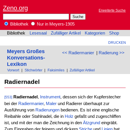
Zeno.org
Erweiterte Suche
Bibliothek
Nur in Meyers-1905
Bibliothek
Lesesaal
Zufälliger Artikel
Kategorien
Shop
DRUCKEN
Meyers Großes
<< Radiermanier
|
Radierung >>
Konversations-
Lexikon
Vorwort
|
Stichwörter
|
Faksimiles
|
Zufälliger Artikel
Radiernadel
Radiernadel
,
Instrument
, dessen sich der Kupferstecher
[553]
bei der
Radiermanier
,
Maler
und Radierer überhaupt zur
Ausführung von
Radierungen
bedienen. Es ist eine englische
Reibahle oder Stahlnadel, die in
Holz
gefaßt und zugeschliffen
ist, und mit der man die Zeichnung in den
Ätzgrund
eingräbt.
Zum Eingraben der feinern und dickern
Striche
und
Linien
hat