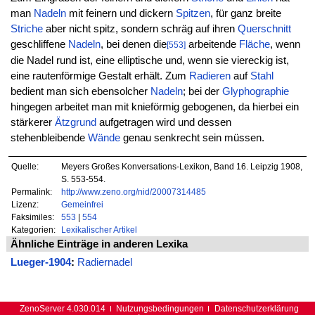
man
Nadeln
mit feinern und dickern
Spitzen
, für ganz breite
Striche
aber nicht spitz, sondern schräg auf ihren
Querschnitt
geschliffene
Nadeln
, bei denen die
arbeitende
Fläche
, wenn
[553]
die Nadel rund ist, eine elliptische und, wenn sie viereckig ist,
eine rautenförmige Gestalt erhält. Zum
Radieren
auf
Stahl
bedient man sich ebensolcher
Nadeln
; bei der
Glyphographie
hingegen arbeitet man mit knieförmig gebogenen, da hierbei ein
stärkerer
Ätzgrund
aufgetragen wird und dessen
stehenbleibende
Wände
genau senkrecht sein müssen.
Quelle:
Meyers Großes Konversations-Lexikon, Band 16. Leipzig 1908,
S. 553-554.
Permalink:
http://www.zeno.org/nid/20007314485
Lizenz:
Gemeinfrei
Faksimiles:
553
|
554
Kategorien:
Lexikalischer Artikel
Ähnliche Einträge in anderen Lexika
Lueger-1904
:
Radiernadel
ZenoServer 4.030.014
Nutzungsbedingungen
Datenschutzerklärung