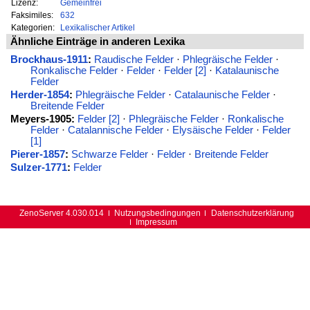
Lizenz:
Gemeinfrei
Faksimiles:
632
Kategorien:
Lexikalischer Artikel
Ähnliche Einträge in anderen Lexika
Brockhaus-1911
:
Raudische Felder
·
Phlegräische Felder
·
Ronkalische Felder
·
Felder
·
Felder [2]
·
Katalaunische
Felder
Herder-1854
:
Phlegräische Felder
·
Catalaunische Felder
·
Breitende Felder
Meyers-1905:
Felder [2]
·
Phlegräische Felder
·
Ronkalische
Felder
·
Catalannische Felder
·
Elysäische Felder
·
Felder
[1]
Pierer-1857
:
Schwarze Felder
·
Felder
·
Breitende Felder
Sulzer-1771
:
Felder
ZenoServer 4.030.014
Nutzungsbedingungen
Datenschutzerklärung
Impressum