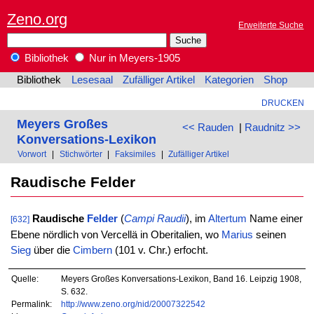
Zeno.org
Erweiterte Suche
Bibliothek
Nur in Meyers-1905
Bibliothek
Lesesaal
Zufälliger Artikel
Kategorien
Shop
DRUCKEN
Meyers Großes
<< Rauden
|
Raudnitz >>
Konversations-Lexikon
Vorwort
|
Stichwörter
|
Faksimiles
|
Zufälliger Artikel
Raudische Felder
Raudische
Felder
(
Campi Raudii
), im
Altertum
Name einer
[632]
Ebene nördlich von Vercellä in Oberitalien, wo
Marius
seinen
Sieg
über die
Cimbern
(101 v. Chr.) erfocht.
Quelle:
Meyers Großes Konversations-Lexikon, Band 16. Leipzig 1908,
S. 632.
Permalink:
http://www.zeno.org/nid/20007322542