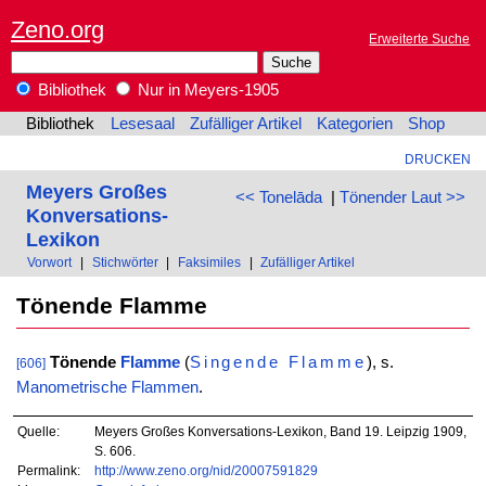
Zeno.org
Erweiterte Suche
Bibliothek
Nur in Meyers-1905
Bibliothek
Lesesaal
Zufälliger Artikel
Kategorien
Shop
DRUCKEN
Meyers Großes
<< Tonelāda
|
Tönender Laut >>
Konversations-
Lexikon
Vorwort
|
Stichwörter
|
Faksimiles
|
Zufälliger Artikel
Tönende Flamme
Tönende
Flamme
(
Singende Flamme
), s.
[606]
Manometrische Flammen
.
Quelle:
Meyers Großes Konversations-Lexikon, Band 19. Leipzig 1909,
S. 606.
Permalink:
http://www.zeno.org/nid/20007591829