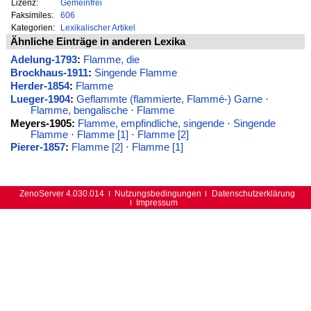
Lizenz:
Gemeinfrei
Faksimiles:
606
Kategorien:
Lexikalischer Artikel
Ähnliche Einträge in anderen Lexika
Adelung-1793
:
Flamme, die
Brockhaus-1911
:
Singende Flamme
Herder-1854
:
Flamme
Lueger-1904
:
Geflammte (flammierte, Flammé-) Garne
·
Flamme, bengalische
·
Flamme
Meyers-1905:
Flamme, empfindliche, singende
·
Singende
Flamme
·
Flamme [1]
·
Flamme [2]
Pierer-1857
:
Flamme [2]
·
Flamme [1]
ZenoServer 4.030.014
Nutzungsbedingungen
Datenschutzerklärung
Impressum