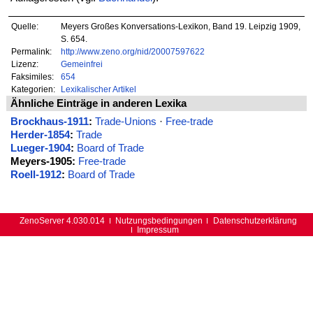
Quelle:
Meyers Großes Konversations-Lexikon, Band 19. Leipzig 1909,
S. 654.
Permalink:
http://www.zeno.org/nid/20007597622
Lizenz:
Gemeinfrei
Faksimiles:
654
Kategorien:
Lexikalischer Artikel
Ähnliche Einträge in anderen Lexika
Brockhaus-1911
:
Trade-Unions
·
Free-trade
Herder-1854
:
Trade
Lueger-1904
:
Board of Trade
Meyers-1905:
Free-trade
Roell-1912
:
Board of Trade
ZenoServer 4.030.014
Nutzungsbedingungen
Datenschutzerklärung
Impressum