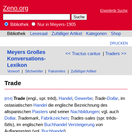
Zeno.org
Erweiterte Suche
Bibliothek
Nur in Meyers-1905
Bibliothek
Lesesaal
Zufälliger Artikel
Kategorien
Shop
DRUCKEN
Meyers Großes
<< Tractus cantus
|
Traders >>
Konversations-
Lexikon
Vorwort
|
Stichwörter
|
Faksimiles
|
Zufälliger Artikel
Trade
Trade
(engl., spr. trēd),
Handel
,
Gewerbe
;
Trade-
Dollar
, im
[654]
ostasiatischen
Handel
die englische Bezeichnung des
altspanischen
Piasters
und seiner
Nachbildungen
; vgl. auch
Dollar
.
Trademark
,
Fabrikzeichen
;
Trades-sales
(spr. trēds-
ßēls), im englischen
Buchhandel
Versteigerung
von
Auflageresten (vgl.
Buchhandel
).