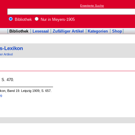
Erweiterte Suche
Bibliothek
Nur in Meyers-1905
Bibliothek
Lesesaal
Zufälliger Artikel
Kategorien
Shop
s-Lexikon
er Artikel
, S. 470.
on, Band 19. Leipzig 1909, S. 657.
09