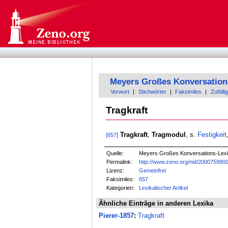
Meyers Großes Konversation
Vorwort
|
Stichwörter
|
Faksimiles
|
Zufällig
Tragkraft
Tragkraft
,
Tragmodul
, s.
Festigkeit
[657]
Quelle:
Meyers Großes Konversations-Lexik
Permalink:
http://www.zeno.org/nid/200075980
Lizenz:
Gemeinfrei
Faksimiles:
657
Kategorien:
Lexikalischer Artikel
Ähnliche Einträge in anderen Lexika
Pierer-1857
:
Tragkraft