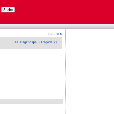
DRUCKEN
<< Tragknospe
|
Tragöde >>