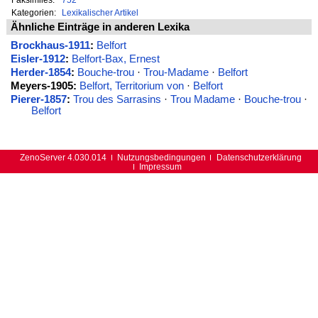
Kategorien:
Lexikalischer Artikel
Ähnliche Einträge in anderen Lexika
Brockhaus-1911
:
Belfort
Eisler-1912
:
Belfort-Bax, Ernest
Herder-1854
:
Bouche-trou
·
Trou-Madame
·
Belfort
Meyers-1905:
Belfort, Territorium von
·
Belfort
Pierer-1857
:
Trou des Sarrasins
·
Trou Madame
·
Bouche-trou
·
Belfort
ZenoServer 4.030.014
Nutzungsbedingungen
Datenschutzerklärung
Impressum