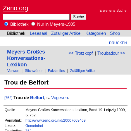
Zeno.org
Erweiterte Suche
Bibliothek
Nur in Meyers-1905
Bibliothek
Lesesaal
Zufälliger Artikel
Kategorien
Shop
DRUCKEN
Meyers Großes
<< Trotzkopf
|
Troubadour >>
Konversations-
Lexikon
Vorwort
|
Stichwörter
|
Faksimiles
|
Zufälliger Artikel
Trou de Belfort
Trou de
Belfort
, s.
Vogesen
.
[752]
Quelle:
Meyers Großes Konversations-Lexikon, Band 19. Leipzig 1909,
S. 752.
Permalink:
http://www.zeno.org/nid/20007609469
Lizenz:
Gemeinfrei
Faksimiles:
752