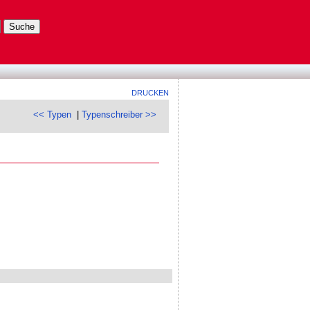
DRUCKEN
<< Typen
|
Typenschreiber >>