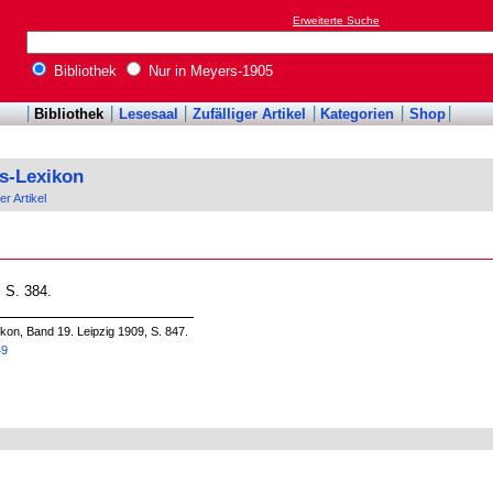
Erweiterte Suche
Bibliothek
Nur in Meyers-1905
Bibliothek
Lesesaal
Zufälliger Artikel
Kategorien
Shop
s-Lexikon
er Artikel
, S. 384.
on, Band 19. Leipzig 1909, S. 847.
49