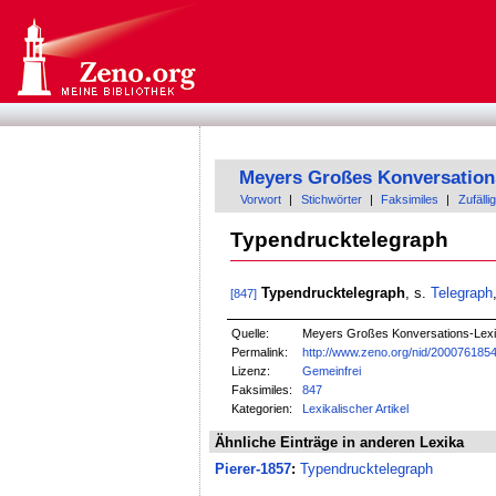
Meyers Großes Konversation
Vorwort
|
Stichwörter
|
Faksimiles
|
Zufällig
Typendrucktelegraph
Typendrucktelegraph
, s.
Telegraph
[847]
Quelle:
Meyers Großes Konversations-Lexik
Permalink:
http://www.zeno.org/nid/200076185
Lizenz:
Gemeinfrei
Faksimiles:
847
Kategorien:
Lexikalischer Artikel
Ähnliche Einträge in anderen Lexika
Pierer-1857
:
Typendrucktelegraph