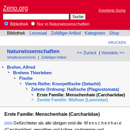
Zeno.org
Erweiterte Suche
Bibliothek
Nur in Naturwissenschaften
Bibliothek
Lesesaal
Zufälliger Artikel
Kategorien
Shop
DRUCKEN
Naturwissenschaften
<< Zurück
|
Vorwärts >>
Inhaltsverzeichnis
|
Zufälliger Artikel
Brehm, Alfred
Brehms Thierleben
Fische
Vierte Reihe: Knorpelfische (Selachii)
Zehnte Ordnung: Haifische (Plagiostomata)
Erste Familie: Menschenhaie (Carchariidae)
Zweite Familie: Walhaie (Lamnidae)
Erste Familie: Menschenhaie (Carchariidae)
Gefürchteter als alle übrigen sind die
Menschenhaie
[365]
(Carchariidae),
gewaltige und kühne, raubgierige und