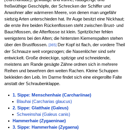
freßwüthige Geschöpfe, der Schrecken der Schiffer und
Anwohner aller wärmeren Meere, von denen man ungefähr
siebzig Arten unterschieden hat. Ihr Auge besitzt eine Nickhaut;
die erste ihre beiden Rückenflossen steht zwischen Brust- und
Bauchflossen, die Afterflosse ist klein. Spritzlöcher fehlen
wenigstens bei den Alten; die hintersten Kiemenspalten stehen
über den Brustflossen.
Der Kopf ist flach, der vordere Theil
[365]
der Schnauze weit vorgezogen; die Nasenlöcher sind sehr
entwickelt. Große dreieckige, spitzige und schneidende,
meistens am Rande gesägte Zähne ordnen sich in mehrere
Reihen und bewehren den weiten Rachen. Kleine Schuppen
bekleiden den Leib. Im Darme findet sich eine eingerollte Falte
anstatt der Schraubenklappe.
1. Sippe: Menschenhaie (Carchariinae)
Blauhai (Carcharias glaucus)
2. Sippe: Glatthaie (Galeus)
Schweinshai (Galeus canis)
Hammerhaie (Zygaeninae)
3. Sippe: Hammerhaie (Zygaena)