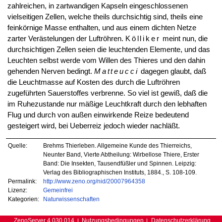
zahlreichen, in zartwandigen Kapseln eingeschlossenen
vielseitigen Zellen, welche theils durchsichtig sind, theils eine
feinkörnige Masse enthalten, und aus einem dichten Netze
zarter Verästelungen der Luftröhren.
Kölliker
meint nun, die
durchsichtigen Zellen seien die leuchtenden Elemente, und das
Leuchten selbst werde vom Willen des Thieres und den dahin
gehenden Nerven bedingt.
Matteucci
dagegen glaubt, daß
die Leuchtmasse auf Kosten des durch die Luftröhren
zugeführten Sauerstoffes verbrenne. So viel ist gewiß, daß die
im Ruhezustande nur mäßige Leuchtkraft durch den lebhaften
Flug und durch von außen einwirkende Reize bedeutend
gesteigert wird, bei Ueberreiz jedoch wieder nachläßt.
Quelle:
Brehms Thierleben. Allgemeine Kunde des Thierreichs,
Neunter Band, Vierte Abtheilung: Wirbellose Thiere, Erster
Band: Die Insekten, Tausendfüßler und Spinnen. Leipzig:
Verlag des Bibliographischen Instituts, 1884., S. 108-109.
Permalink:
http://www.zeno.org/nid/20007964358
Lizenz:
Gemeinfrei
Kategorien:
Naturwissenschaften
ZenoServer 4.030.014
Nutzungsbedingungen
Datenschutzerklärung