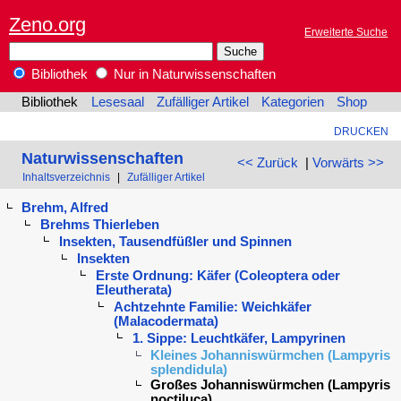
Zeno.org
Erweiterte Suche
Bibliothek
Nur in Naturwissenschaften
Bibliothek
Lesesaal
Zufälliger Artikel
Kategorien
Shop
DRUCKEN
Naturwissenschaften
<< Zurück
|
Vorwärts >>
Inhaltsverzeichnis
|
Zufälliger Artikel
Brehm, Alfred
Brehms Thierleben
Insekten, Tausendfüßler und Spinnen
Insekten
Erste Ordnung: Käfer (Coleoptera oder
Eleutherata)
Achtzehnte Familie: Weichkäfer
(Malacodermata)
1. Sippe: Leuchtkäfer, Lampyrinen
Kleines Johanniswürmchen (Lampyris
splendidula)
Großes Johanniswürmchen (Lampyris
noctiluca)