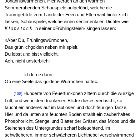
Johanniswürmchen. Hier werden an den warmen
Sommerabenden Schauspiele aufgeführt, welche die
Traumgebilde vom Lande der Feen und Elfen weit hinter sich
lassen, Schauspiele, welche einen sentimentalen Dichter wie
Klopstock
in seiner »Frühlingsfeier« singen lassen:
»Aber Du, Frühlingswürmchen,
Das grünlichgolden neben mir spielt,
Du lebst und bist vielleicht,
Ach, nicht unsterblich!
– – – – – – – – – – – – –
– – – – – Ich lerne dann,
Ob eine Seele das goldene Würmchen hatte«.
Hunderte von Feuerfünkchen zittern durch die würzige
[108]
Luft, und wenn dem trunkenen Blicke dieses verlöscht, so
taucht ein anderes auf im lautlosen und doch feurigen Tanze.
Hier und da unten am feuchten Boden strahlt ein zauberhaftes
Phosphorlicht, Stengel und Blätter der Gräser, das Moos und die
Steinchen des Untergrundes scharf beleuchtend, im
schwächeren, immer schwächeren Lichtnebel verschwimmend