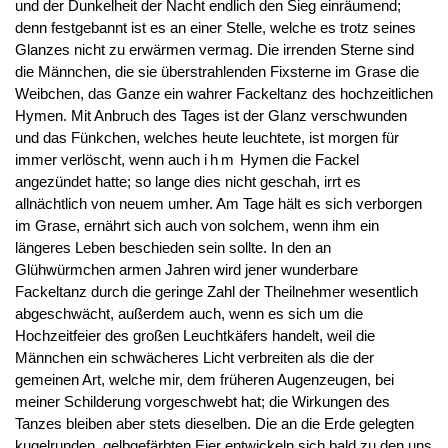
und der Dunkelheit der Nacht endlich den Sieg einräumend;
denn festgebannt ist es an einer Stelle, welche es trotz seines
Glanzes nicht zu erwärmen vermag. Die irrenden Sterne sind
die Männchen, die sie überstrahlenden Fixsterne im Grase die
Weibchen, das Ganze ein wahrer Fackeltanz des hochzeitlichen
Hymen. Mit Anbruch des Tages ist der Glanz verschwunden
und das Fünkchen, welches heute leuchtete, ist morgen für
immer verlöscht, wenn auch
ihm
Hymen die Fackel
angezündet hatte; so lange dies nicht geschah, irrt es
allnächtlich von neuem umher. Am Tage hält es sich verborgen
im Grase, ernährt sich auch von solchem, wenn ihm ein
längeres Leben beschieden sein sollte. In den an
Glühwürmchen armen Jahren wird jener wunderbare
Fackeltanz durch die geringe Zahl der Theilnehmer wesentlich
abgeschwächt, außerdem auch, wenn es sich um die
Hochzeitfeier des großen Leuchtkäfers handelt, weil die
Männchen ein schwächeres Licht verbreiten als die der
gemeinen Art, welche mir, dem früheren Augenzeugen, bei
meiner Schilderung vorgeschwebt hat; die Wirkungen des
Tanzes bleiben aber stets dieselben. Die an die Erde gelegten
kugelrunden, gelbgefärbten Eier entwickeln sich bald zu den uns