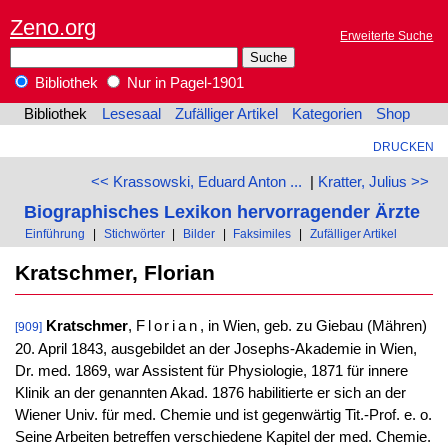
Zeno.org
Erweiterte Suche
Bibliothek
Nur in Pagel-1901
Bibliothek
Lesesaal
Zufälliger Artikel
Kategorien
Shop
DRUCKEN
<< Krassowski, Eduard Anton ...
|
Kratter, Julius >>
Biographisches Lexikon hervorragender Ärzte
Einführung
|
Stichwörter
|
Bilder
|
Faksimiles
|
Zufälliger Artikel
Kratschmer, Florian
Kratschmer
,
Florian
, in Wien, geb. zu Giebau (Mähren)
[909]
20. April 1843, ausgebildet an der Josephs-Akademie in Wien,
Dr. med. 1869, war Assistent für Physiologie, 1871 für innere
Klinik an der genannten Akad. 1876 habilitierte er sich an der
Wiener Univ. für med. Chemie und ist gegenwärtig Tit.-Prof. e. o.
Seine Arbeiten betreffen verschiedene Kapitel der med. Chemie.