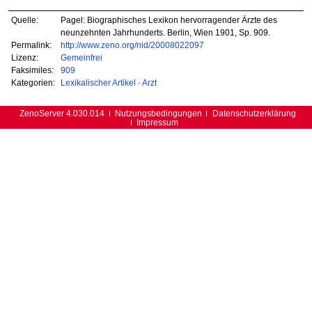
Quelle:
Pagel: Biographisches Lexikon hervorragender Ärzte des
neunzehnten Jahrhunderts. Berlin, Wien 1901, Sp. 909.
Permalink:
http://www.zeno.org/nid/20008022097
Lizenz:
Gemeinfrei
Faksimiles:
909
Kategorien:
Lexikalischer Artikel
·
Arzt
ZenoServer 4.030.014
Nutzungsbedingungen
Datenschutzerklärung
Impressum