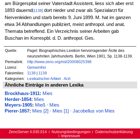
am Bürgerspital seiner Vaterstadt Assistent, liess sich aber erst
1893 dauernd
dort nieder und zwar als Spezialarzt für
[1138]
Nervenleiden und starb bereits 9. Juni 1899. M. hat im ganzen
etwa 34 Abhandlungen publiziert, meist anthropol. und anat.
Themata betreffend. Ein Verzeichnis seiner Arbeiten gab
Buschan im Korrespbl. d. D. anthropol. Ges.
Quelle:
Pagel: Biographisches Lexikon hervorragender Ärzte des
neunzehnten Jahrhunderts. Berlin, Wien 1901, Sp. 1138-1139.
Permalink:
http://www.zeno.org/nid/20008025398
Lizenz:
Gemeinfrei
Faksimiles:
1138
|
1139
Kategorien:
Lexikalischer Artikel
·
Arzt
Ähnliche Einträge in anderen Lexika
Brockhaus-1911
:
Mies
Herder-1854
:
Mies
Meyers-1905
:
Mieß
·
Mies
Pierer-1857
:
Mies [2]
·
Mies [1]
·
Jacobellus von Mies
ZenoServer 4.030.014
Nutzungsbedingungen
Datenschutzerklärung
Impressum