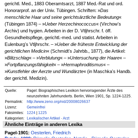
gerichtl. Med., 1883 Oberamtsarzt, 1887 Med.-Rat und ord.
Honorarprof. an der Univ. Tübingen. Schriften: »
Das
menschliche Haar und seine gerichtsärztliche Bedeutung
«
(Tübingen 1874) – »
Ueber Herzechinococcus
« (Virchow's
Archiv) und hygien. Arbeiten in der D. Vtljhrschr. f. öff.
Gesundheitspflege, gerichtl.-med. und statist. Arbeiten in
Eulenburg's Vtljhrschr. – »
Ueber die früheste Entwicklung der
gerichtlichen Medicin
« (Schmidt's Jahrbb., 1877), die Artikel:
»
Blitzschlag
« – »
Verblutung
« – »
Untersuchung der Haare
« –
»
Fortpflanzungsfähigkeit
« – »
Hermaphroditismus
« –
»
Kunstfehler der Aerzte und Wundärzte
« (in Maschka's Handb.
der gerichtl. Medizin).
Quelle:
Pagel: Biographisches Lexikon hervorragender Ärzte des
neunzehnten Jahrhunderts. Berlin, Wien 1901, Sp. 1224-1225.
Permalink:
http://www.zeno.org/nid/20008026637
Lizenz:
Gemeinfrei
Faksimiles:
1224
|
1225
Kategorien:
Lexikalischer Artikel
·
Arzt
Ähnliche Einträge in anderen Lexika
Pagel-1901:
Oesterlen, Friedrich