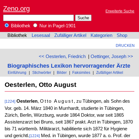
Zeno.org
Erweiterte Suche
Bibliothek
Nur in Pagel-1901
Bibliothek
Lesesaal
Zufälliger Artikel
Kategorien
Shop
DRUCKEN
<< Oesterlen, Friedrich
|
Oettinger, Joseph >>
Biographisches Lexikon hervorragender Ärzte
Einführung
|
Stichwörter
|
Bilder
|
Faksimiles
|
Zufälliger Artikel
Oesterlen, Otto August
Oesterlen
,
Otto August
, zu Tübingen, als Sohn des
[1224]
Vor. geb. 14. März 1840 in Murrhardt, studierte in Tübingen,
Zürich, Berlin, Würzburg, wurde 1864 Doktor, war seit 1865
Assistenzarzt bei Bruns, seit 1867 prakt. Arzt in Tübingen, 1870
bis 71 württemb. Militärarzt, habilitierte sich 1872 für Hygiene
und gerichtl.
Med. in Tübingen, wurde 1877 a. o. Prof. der
[1224]