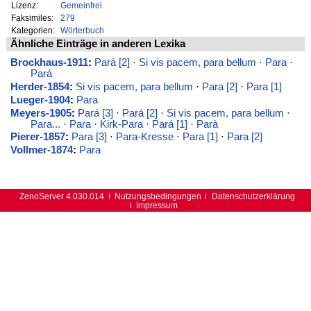
Lizenz:
Gemeinfrei
Faksimiles:
279
Kategorien:
Wörterbuch
Ähnliche Einträge in anderen Lexika
Brockhaus-1911
:
Pará [2]
·
Si vis pacem, para bellum
·
Para
·
Pará
Herder-1854
:
Si vis pacem, para bellum
·
Para [2]
·
Para [1]
Lueger-1904
:
Para
Meyers-1905
:
Pará [3]
·
Pará [2]
·
Si vis pacem, para bellum
·
Para...
·
Para
·
Kirk-Para
·
Pará [1]
·
Parà
Pierer-1857
:
Para [3]
·
Para-Kresse
·
Para [1]
·
Para [2]
Vollmer-1874
:
Para
ZenoServer 4.030.014
Nutzungsbedingungen
Datenschutzerklärung
Impressum