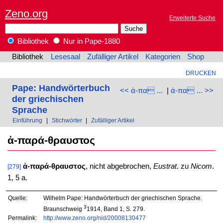
Zeno.org
Erweiterte Suche
Bibliothek
Nur in Pape-1880
Bibliothek
Lesesaal
Zufälliger Artikel
Kategorien
Shop
DRUCKEN
Pape: Handwörterbuch
<< ἀ-πα ...
|
ἀ-πα ... >>
der griechischen
Sprache
Einführung
|
Stichwörter
|
Zufälliger Artikel
ἀ-παρά-θραυστος
ἀ-παρά-θραυστος
, nicht abgebrochen,
Eustrat
. zu
Nicom
.
[279]
1, 5 a.
Quelle:
Wilhelm Pape: Handwörterbuch der griechischen Sprache.
3
Braunschweig
1914, Band 1, S. 279.
Permalink:
http://www.zeno.org/nid/20008130477