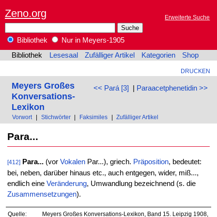
Zeno.org
Erweiterte Suche
Bibliothek
Nur in Meyers-1905
Bibliothek
Lesesaal
Zufälliger Artikel
Kategorien
Shop
DRUCKEN
Meyers Großes
<< Pará [3]
|
Paraacetphenetidin >>
Konversations-
Lexikon
Vorwort
|
Stichwörter
|
Faksimiles
|
Zufälliger Artikel
Para...
Para...
(vor
Vokalen
Par...), griech.
Präposition
, bedeutet:
[412]
bei, neben, darüber hinaus etc., auch entgegen, wider, miß...,
endlich eine
Veränderung
, Umwandlung bezeichnend (s. die
Zusammensetzungen
).
Quelle:
Meyers Großes Konversations-Lexikon, Band 15. Leipzig 1908,