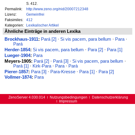
S. 412.
Permalink:
http://www.zeno.org/nid/20007212348
Lizenz:
Gemeinfrei
Faksimiles:
412
Kategorien:
Lexikalischer Artikel
Ähnliche Einträge in anderen Lexika
Brockhaus-1911
:
Pará [2]
·
Si vis pacem, para bellum
·
Para
·
Pará
Herder-1854
:
Si vis pacem, para bellum
·
Para [2]
·
Para [1]
Lueger-1904
:
Para
Meyers-1905:
Pará [2]
·
Pará [3]
·
Si vis pacem, para bellum
·
Pará [1]
·
Kirk-Para
·
Para
·
Parà
Pierer-1857
:
Para [3]
·
Para-Kresse
·
Para [1]
·
Para [2]
Vollmer-1874
:
Para
ZenoServer 4.030.014
Nutzungsbedingungen
Datenschutzerklärung
Impressum