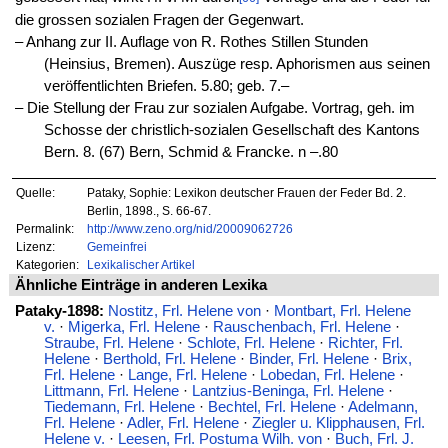
die grossen sozialen Fragen der Gegenwart.
‒ Anhang zur II. Auflage von R. Rothes Stillen Stunden
(Heinsius, Bremen). Auszüge resp. Aphorismen aus seinen
veröffentlichten Briefen. 5.80; geb. 7.–
‒ Die Stellung der Frau zur sozialen Aufgabe. Vortrag, geh. im
Schosse der christlich-sozialen Gesellschaft des Kantons
Bern. 8. (67) Bern, Schmid & Francke. n –.80
Quelle:
Pataky, Sophie: Lexikon deutscher Frauen der Feder Bd. 2.
Berlin, 1898., S. 66-67.
Permalink:
http://www.zeno.org/nid/20009062726
Lizenz:
Gemeinfrei
Kategorien:
Lexikalischer Artikel
Ähnliche Einträge in anderen Lexika
Pataky-1898:
Nostitz, Frl. Helene von
·
Montbart, Frl. Helene
v.
·
Migerka, Frl. Helene
·
Rauschenbach, Frl. Helene
·
Straube, Frl. Helene
·
Schlote, Frl. Helene
·
Richter, Frl.
Helene
·
Berthold, Frl. Helene
·
Binder, Frl. Helene
·
Brix,
Frl. Helene
·
Lange, Frl. Helene
·
Lobedan, Frl. Helene
·
Littmann, Frl. Helene
·
Lantzius-Beninga, Frl. Helene
·
Tiedemann, Frl. Helene
·
Bechtel, Frl. Helene
·
Adelmann,
Frl. Helene
·
Adler, Frl. Helene
·
Ziegler u. Klipphausen, Frl.
Helene v.
·
Leesen, Frl. Postuma Wilh. von
·
Buch, Frl. J.