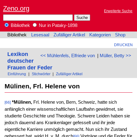
Zeno.org
Erweiterte Suche
Bibliothek
Nur in Pataky-1898
Bibliothek
Lesesaal
Zufälliger Artikel
Kategorien
Shop
DRUCKEN
Lexikon
<< Mühlenfels, Elfriede von
|
Müller, Betty >>
deutscher
Frauen der Feder
Einführung
|
Stichwörter
|
Zufälliger Artikel
Mülinen, Frl. Helene von
*Mülinen,
Frl. Helene von, Bern, Schweiz, hatte sich
[66]
anfänglich einer wissenschaftlichen Laufbahn gewidmet, sie
studierte Geschichte und Theologie. Schwere Leiden haben sie
jedoch dauernd ans Krankenlager gefesselt und ihr jede
eigentliche Karriere unmöglich gemacht. Nun sich ihr Zustand
gebessert hat, wirkt H. v. M. durch
Vorträge und die Feder für
[66]